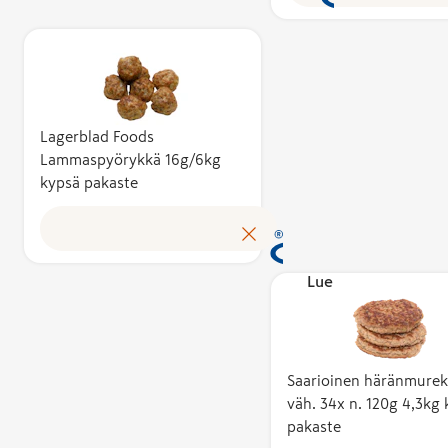
ja sen
tulok
kotimaisuusa
kotima
vähintään 50
työlli
Kotimaisuusa
käytt
kuvaa suomal
myönt
kustannusten
Lagerblad Foods
perust
tuotteen
Lammaspyörykkä 16g/6kg
asiant
kypsä pakaste
omakustannus
puolu
Avainlippu au
Avain
tunnistamaa
toimik
suomalaisen 
tuloksen ja 
Lue lisää
kotimaista
työllisyyttä. 
käyttöoikeud
myöntää hak
Saarioinen häränmurek
perusteella a
väh. 34x n. 120g 4,3kg
asiantuntijoi
pakaste
puolueeton