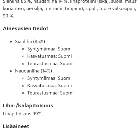
Sianliha 85 %, naudanliha 14 %, lihaproteiini (sika), suola, mau
korianteri, persilja, meirami, timjami), sipuli, tuore valkosipuli,
99 %.
Ainesosien tiedot
Sianliha (85%)
Syntymämaa: Suomi
Kasvatusmaa: Suomi
Teurastusmaa: Suomi
Naudanliha (14%)
Syntymämaa: Suomi
Kasvatusmaa: Suomi
Teurastusmaa: Suomi
Liha-/kalapitoisuus
Lihapitoisuus
99
%
Lisäaineet