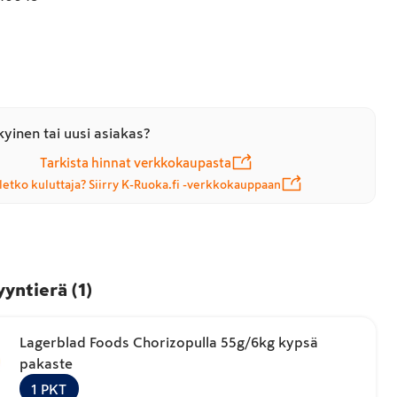
yinen tai uusi asiakas?
Tarkista hinnat verkkokaupasta
letko kuluttaja? Siirry K-Ruoka.fi -verkkokauppaan
yyntierä
(
1
)
Lagerblad Foods Chorizopulla 55g/6kg kypsä
pakaste
1
PKT