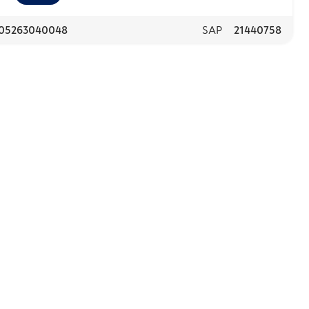
05263040048
SAP
21440758