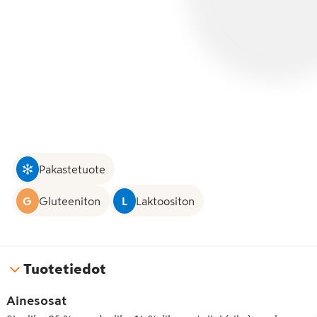
Pakastetuote
G
Gluteeniton
L
Laktoositon
Tuotetiedot
Ainesosat