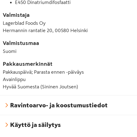
E450 Dinatriumdifosfaatti
Valmistaja
Lagerblad Foods Oy
Hermannin rantatie 20, 00580 Helsinki
Valmistusmaa
Suomi
Pakkausmerkinnät
Pakkauspäivä; Parasta ennen -päiväys
Avainlippu
Hyvää Suomesta (Sininen Joutsen)
Ravintoarvo- ja koostumustiedot
Käyttö ja säilytys