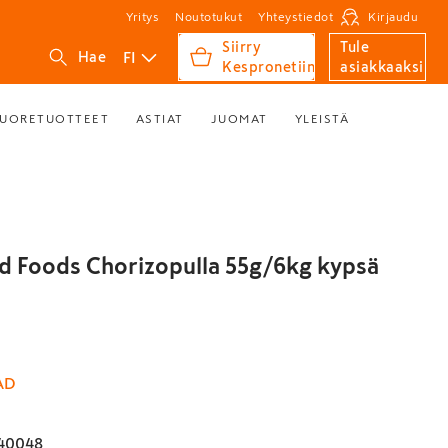
Yritys
Noutotukut
Yhteystiedot
Kirjaudu
Siirry
Tule
FI
Hae
Kespronetiin
asiakkaaksi
UORETUOTTEET
ASTIAT
JUOMAT
YLEISTÄ
d Foods Chorizopulla 55g/6kg kypsä
AD
40048