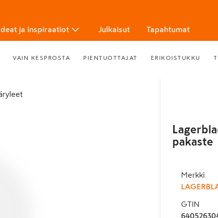
Ideat ja inspiraatiot
Julkaisut
Tapahtumat
VAIN KESPROSTA
PIENTUOTTAJAT
ERIKOISTUKKU
T
ääryleet
Lagerbla
pakaste
Merkki
LAGERBL
GTIN
64052630