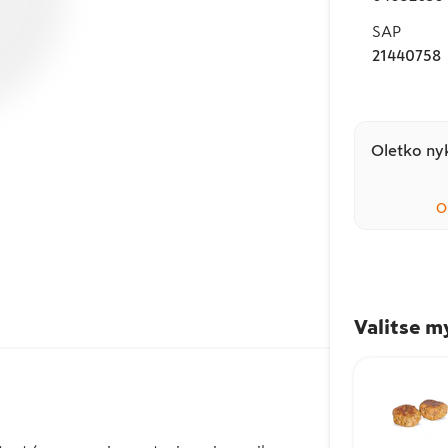
SAP
21440758
Oletko nyk
O
Valitse m