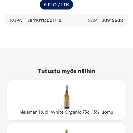
6
PLO
/ LTK
KUPA
28410113001119
SAP
20915608
Tutustu myös näihin
Neleman Nucli White Organic 75cl 13% luomu