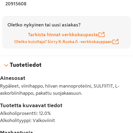
20915608
Oletko nykyinen tai uusi asiakas?
Tarkista hinnat verkkokaupasta
Oletko kuluttaja? Siirry K-Ruoka.fi -verkkokauppaan
Tuotetiedot
Ainesosat
Rypäleet, viinihappo, hiivan mannoproteiini, SULFIITIT, L-
askorbiinihappo, pakattu suojakaasuun.
Tuotetta kuvaavat tiedot
Alkoholiprosentti
:
12.0%
Alkoholityyppi
:
Valkoviinit
Maahantuoja