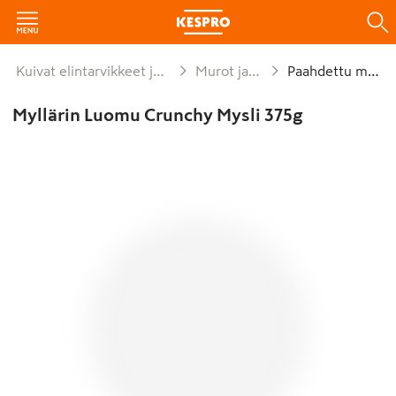
Kuivat elintarvikkeet ja säilykkeet
Murot ja myslit
Paahdettu mysli
Myllärin Luomu Crunchy Mysli 375g