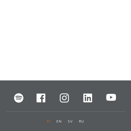
FI
EN
SV
RU