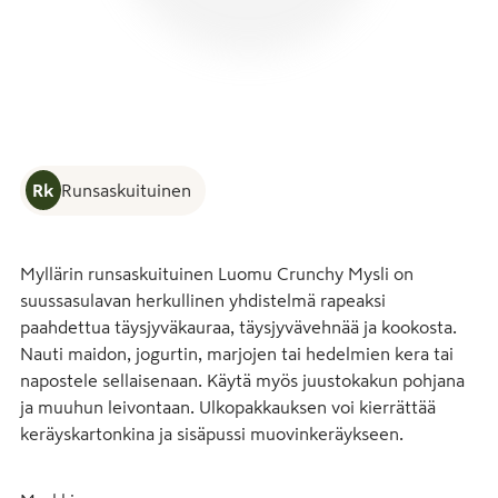
Rk
Runsaskuituinen
Myllärin runsaskuituinen Luomu Crunchy Mysli on 
suussasulavan herkullinen yhdistelmä rapeaksi 
paahdettua täysjyväkauraa, täysjyvävehnää ja kookosta. 
Nauti maidon, jogurtin, marjojen tai hedelmien kera tai 
napostele sellaisenaan. Käytä myös juustokakun pohjana 
ja muuhun leivontaan. Ulkopakkauksen voi kierrättää 
keräyskartonkina ja sisäpussi muovinkeräykseen.