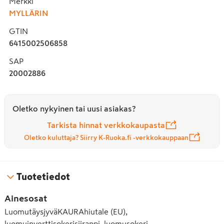
Merkki
MYLLÄRIN
GTIN
6415002506858
SAP
20002886
Oletko nykyinen tai uusi asiakas?
Tarkista hinnat verkkokaupasta
Oletko kuluttaja? Siirry K-Ruoka.fi -verkkokauppaan
Tuotetiedot
Ainesosat
LuomutäysjyväKAURAhiutale (EU),
luomuinverttisokerisiirappi, luomusokeri,