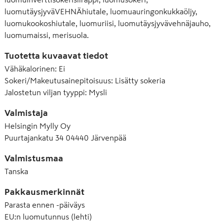
luomutäysjyväVEHNÄhiutale, luomuauringonkukkaöljy,
luomukookoshiutale, luomuriisi, luomutäysjyvävehnäjauho,
luomumaissi, merisuola.
Tuotetta kuvaavat tiedot
Vähäkalorinen
:
Ei
Sokeri/Makeutusainepitoisuus
:
Lisätty sokeria
Jalostetun viljan tyyppi
:
Mysli
Valmistaja
Helsingin Mylly Oy
Puurtajankatu 34 04440 Järvenpää
Valmistusmaa
Tanska
Pakkausmerkinnät
Parasta ennen -päiväys
EU:n luomutunnus (lehti)