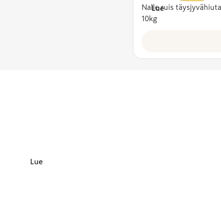
ja tutkittuun
Nalle ruis täysjyvähiuta
Lue lisää
on kotimaisia.
ravitsemusti
10kg
Lisäksi
Sydänmerkin
lopputuote
taustaorganis
valmistetaan ja
ovat Suomen
pakataan
Sydänliitto ry
Suomessa.
Diabetesliitto
Hyvää
Suomesta -
merkin
myöntää
Ruokatieto
Yhdistys ry.
Lue lisää