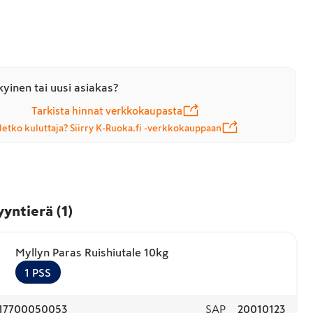
yinen tai uusi asiakas?
Tarkista hinnat verkkokaupasta
letko kuluttaja? Siirry K-Ruoka.fi -verkkokauppaan
yyntierä
(
1
)
Myllyn Paras Ruishiutale 10kg
1
PSS
17700050053
SAP
20010123