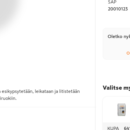
SAP
20010123
Oletko nyk
O
Valitse m
esikypsytetään, leikataan ja litistetään 
iruokiin.
KUPA
64