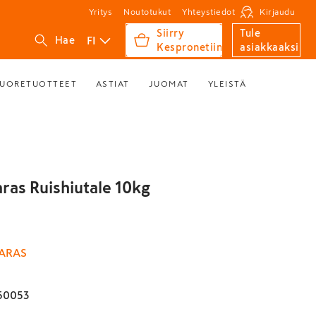
Yritys
Noutotukut
Yhteystiedot
Kirjaudu
Siirry
Tule
FI
Hae
Kespronetiin
asiakkaaksi
UORETUOTTEET
ASTIAT
JUOMAT
YLEISTÄ
aras Ruishiutale 10kg
ARAS
50053