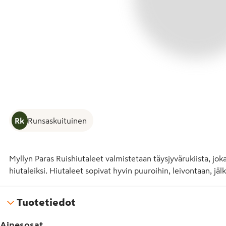
Rk
Runsaskuituinen
Myllyn Paras Ruishiutaleet valmistetaan täysjyvärukiista, joka 
hiutaleiksi. Hiutaleet sopivat hyvin puuroihin, leivontaan, jälk
Tuotetiedot
Ainesosat