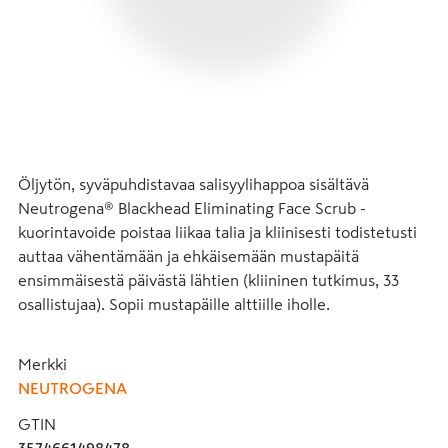
Öljytön, syväpuhdistavaa salisyylihappoa sisältävä 
Neutrogena® Blackhead Eliminating Face Scrub -
kuorintavoide poistaa liikaa talia ja kliinisesti todistetusti 
auttaa vähentämään ja ehkäisemään mustapäitä 
ensimmäisestä päivästä lähtien (kliininen tutkimus, 33 
osallistujaa). Sopii mustapäille alttiille iholle.
Merkki
NEUTROGENA
GTIN
3574661498478