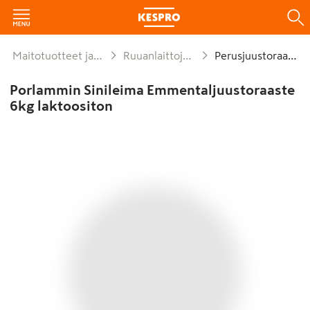
Maitotuotteet ja munat
Ruuanlaittojuustot
Perusjuustoraaste
Porlammin Sinileima Emmentaljuustoraaste
6kg laktoositon