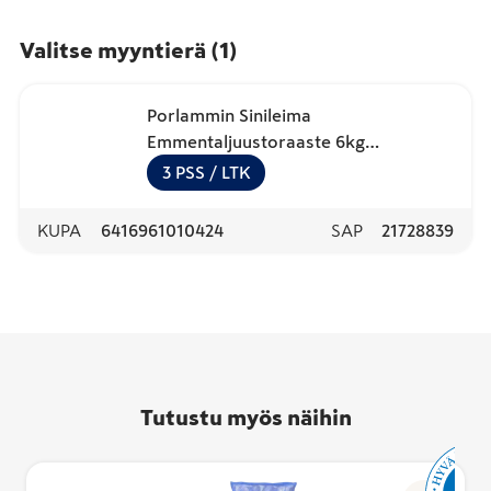
Valitse myyntierä
(
1
)
Porlammin Sinileima
Emmentaljuustoraaste 6kg
laktoositon
3
PSS
/ LTK
KUPA
6416961010424
SAP
21728839
Tutustu myös näihin