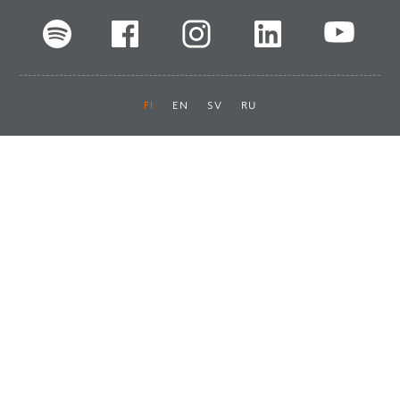
FI
EN
SV
RU
Pikalinkit
Oiva-raportit
Laskut ja maksut
Ota yhteyttä
Anna palautetta
Tukku
Usein kysyttyä
Haluan asiakkaaksi
Käyttöturvatiedotteet
Tilaa uutiskirje