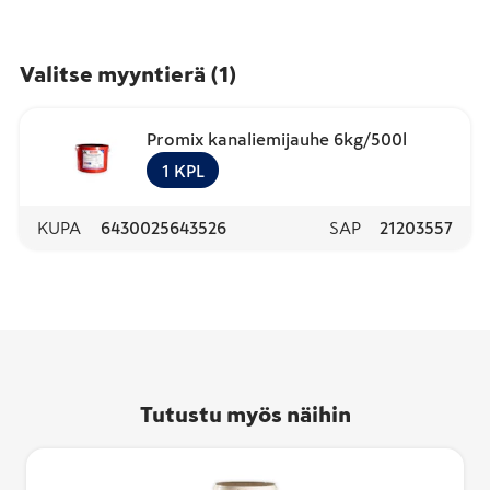
Valitse myyntierä
(
1
)
Promix kanaliemijauhe 6kg/500l
1
KPL
KUPA
6430025643526
SAP
21203557
Tutustu myös näihin