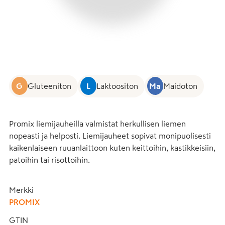
G
Gluteeniton
L
Laktoositon
Ma
Maidoton
Promix liemijauheilla valmistat herkullisen liemen 
nopeasti ja helposti. Liemijauheet sopivat monipuolisesti 
kaikenlaiseen ruuanlaittoon kuten keittoihin, kastikkeisiin, 
patoihin tai risottoihin.
Merkki
PROMIX
GTIN