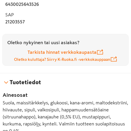
6430025643526
SAP
21203557
Oletko nykyinen tai uusi asiakas?
Tarkista hinnat verkkokaupasta
Oletko kuluttaja? Siirry K-Ruoka.fi -verkkokauppaan
Tuotetiedot
Ainesosat
Suola, maissitärkkelys, glukoosi, kana-aromi, maltodekstriini,
hiivauute, sipuli, valkosipuli, happamuudensätöaine
(sitruunahappo), kanajauhe (0,5% EU), mustapippuri,
kurkuma, rapsiöljy, kynteli. Valmiin tuotteen suolapitoisuus
on 0,4%.