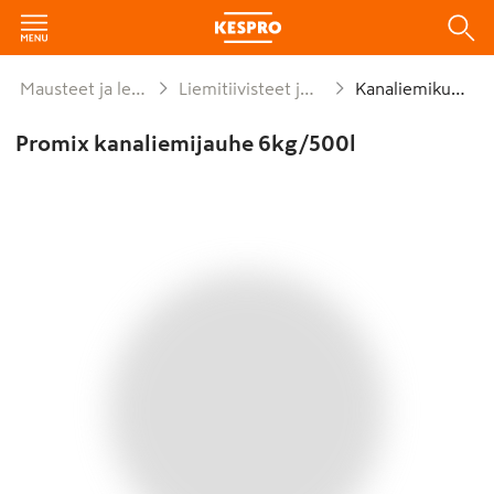
Mausteet ja leivonta
Liemitiivisteet ja fondit
Kanaliemikuutio
Promix kanaliemijauhe 6kg/500l