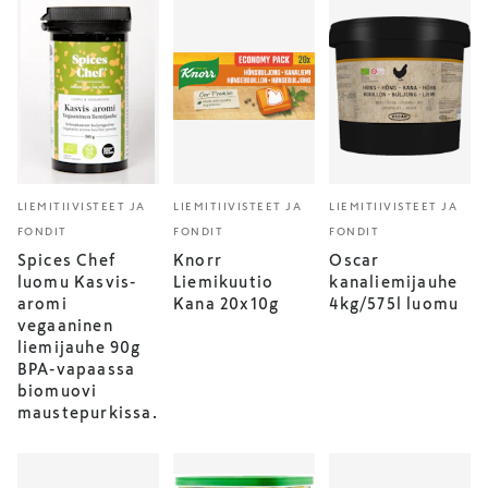
LIEMITIIVISTEET JA
LIEMITIIVISTEET JA
LIEMITIIVISTEET JA
FONDIT
FONDIT
FONDIT
Spices Chef
Knorr
Oscar
luomu Kasvis-
Liemikuutio
kanaliemijauhe
aromi
Kana 20x10g
4kg/575l luomu
vegaaninen
liemijauhe 90g
BPA-vapaassa
biomuovi
maustepurkissa.