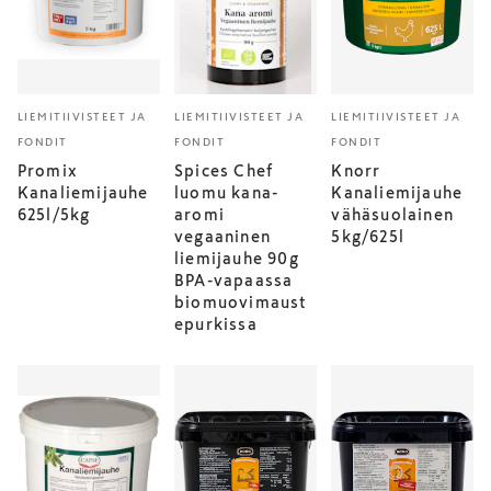
LIEMITIIVISTEET JA
LIEMITIIVISTEET JA
LIEMITIIVISTEET JA
FONDIT
FONDIT
FONDIT
Promix
Spices Chef
Knorr
Kanaliemijauhe
luomu kana-
Kanaliemijauhe
625l/5kg
aromi
vähäsuolainen
vegaaninen
5kg/625l
liemijauhe 90g
BPA-vapaassa
biomuovimaust
epurkissa