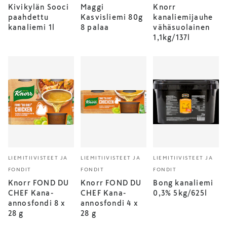
Kivikylän Sooci
Maggi
Knorr
paahdettu
Kasvisliemi 80g
kanaliemijauhe
kanaliemi 1l
8 palaa
vähäsuolainen
1,1kg/137l
LIEMITIIVISTEET JA
LIEMITIIVISTEET JA
LIEMITIIVISTEET JA
FONDIT
FONDIT
FONDIT
Knorr FOND DU
Knorr FOND DU
Bong kanaliemi
CHEF Kana-
CHEF Kana-
0,3% 5kg/625l
annosfondi 8 x
annosfondi 4 x
28 g
28 g