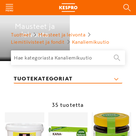
Mausteet ja
leivonta
Tuotteet
Mausteet ja leivonta
Liemitiivisteet ja fondit
Kanaliemikuutio
TUOTEKATEGORIAT
35 tuotetta