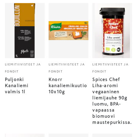
LIEMITIIVISTEET JA
LIEMITIIVISTEET JA
LIEMITIIVISTEET JA
FONDIT
FONDIT
FONDIT
Puljonki
Knorr
Spices Chef
Kanaliemi
kanaliemikuutio
Liha-aromi
valmis 1l
10x10g
vegaaninen
liemijauhe 90g
luomu, BPA-
vapaassa
biomuovi
maustepurkissa.