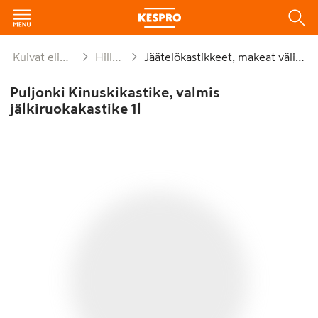
Kuivat elintarvikkeet ja säilykkeet
Hillo ja marmeladi
Jäätelökastikkeet, makeat välipalalevitt
Puljonki Kinuskikastike, valmis
jälkiruokakastike 1l