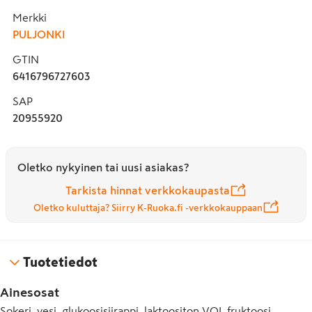
Merkki
PULJONKI
GTIN
6416796727603
SAP
20955920
Oletko nykyinen tai uusi asiakas?
Tarkista hinnat verkkokaupasta
Oletko kuluttaja? Siirry K-Ruoka.fi -verkkokauppaan
Tuotetiedot
Ainesosat
Sokeri, vesi, glukoosisiirappi, laktoositon VOI, fruktoosi,