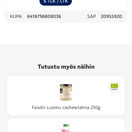
6
TLK
/ LTK
KUPA
6416796808036
SAP
20955920
Tutustu myös näihin
LUOMU
Foodin Luomu cashewtahna 250g