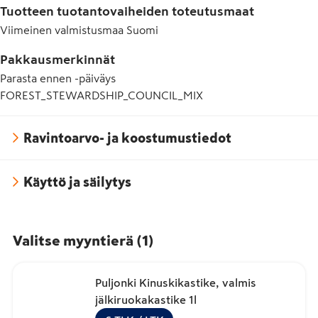
Tuotteen tuotantovaiheiden toteutusmaat
Viimeinen valmistusmaa
Suomi
Pakkausmerkinnät
Parasta ennen -päiväys
FOREST_STEWARDSHIP_COUNCIL_MIX
Ravintoarvo- ja koostumustiedot
Käyttö ja säilytys
Valitse myyntierä
(
1
)
Puljonki Kinuskikastike, valmis
jälkiruokakastike 1l