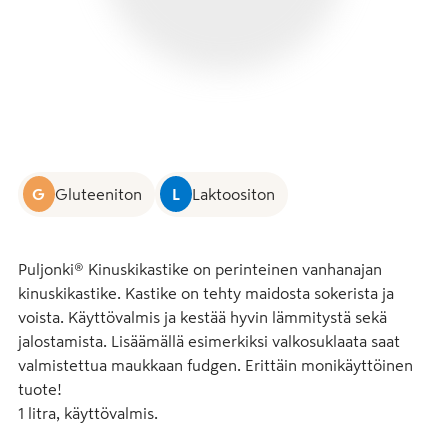
G
Gluteeniton
L
Laktoositon
Puljonki® Kinuskikastike on perinteinen vanhanajan 
kinuskikastike. Kastike on tehty maidosta sokerista ja 
voista. Käyttövalmis ja kestää hyvin lämmitystä sekä 
jalostamista. Lisäämällä esimerkiksi valkosuklaata saat 
valmistettua maukkaan fudgen. Erittäin monikäyttöinen 
tuote!

1 litra, käyttövalmis.