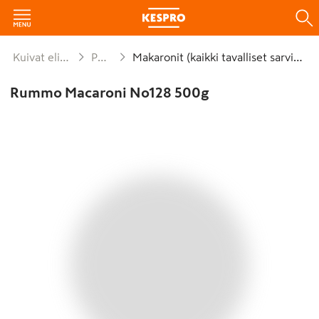
Kuivat elintarvikkeet ja säilykkeet
Pastavalmisteet
Makaronit (kaikki tavalliset sarvimakaronit)
Rummo Macaroni No128 500g