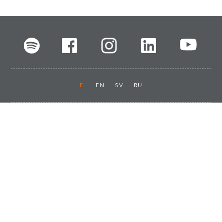
FI
EN
SV
RU
Pikalinkit
Oiva-raportit
Laskut ja maksut
Ota yhteyttä
Anna palautetta
Tukku
Usein kysyttyä
Haluan asiakkaaksi
Käyttöturvatiedotteet
Tilaa uutiskirje