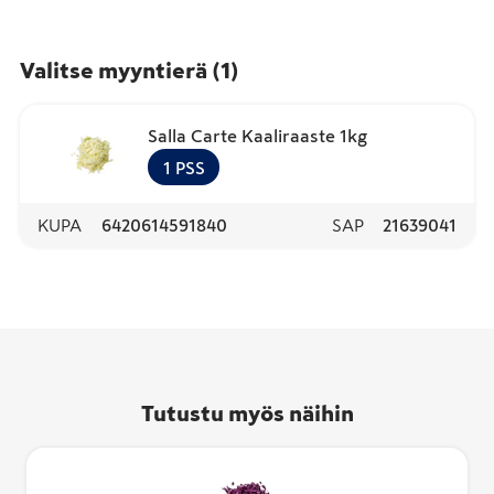
Valitse myyntierä
(
1
)
Salla Carte Kaaliraaste 1kg
1
PSS
KUPA
6420614591840
SAP
21639041
Tutustu myös näihin