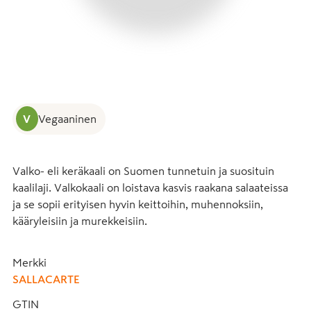
V
Vegaaninen
Valko- eli keräkaali on Suomen tunnetuin ja suosituin 
kaalilaji. Valkokaali on loistava kasvis raakana salaateissa 
ja se sopii erityisen hyvin keittoihin, muhennoksiin, 
kääryleisiin ja murekkeisiin.
Merkki
SALLACARTE
GTIN