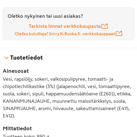
Oletko nykyinen tai uusi asiakas?
Tarkista hinnat verkkokaupasta
Oletko kuluttaja? Siirry K-Ruoka.fi -verkkokauppaan
Tuotetiedot
Ainesosat
Vesi, rapsiöljy, sokeri, valkosipulipyree, tomaatti- ja
chipotlechilikastike (3%) (jalapenochili, vesi, tomaattipyree,
suola, sokeri, sipuli, happamuudensäätöaine (E260)), etikka,
KANANMUNAJAUHE, muunnettu maissitärkkelys, suola,
SINAPPIJAUHE, aromi, hiivauute, sakeuttamisaineet (E415,
E412).
Mittatiedot
Tuotteen koko
:
890 g