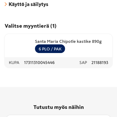
Käyttö ja säilytys
Valitse myyntierä
(
1
)
Santa Maria Chipotle kastike 890g
6
PLO
/ PAK
KUPA
17311310045446
SAP
21188193
Tutustu myös näihin