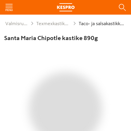
Valmisruoat
Texmexkastikkeet
Taco- ja salsakastikkeet
Santa Maria Chipotle kastike 890g