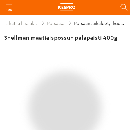
Lihat ja lihajalosteet
Porsaanliha
Porsaansuikaleet, -kuutiot
Snellman maatiaispossun palapaisti 400g