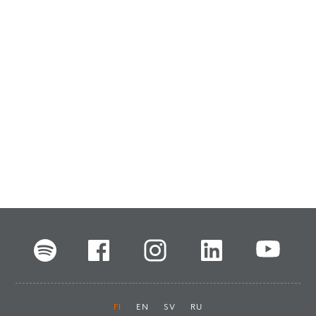
FI
EN
SV
RU