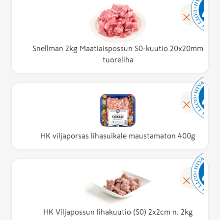
Snellman 2kg Maatiaispossun S0-kuutio 20x20mm
tuoreliha
HK viljaporsas lihasuikale maustamaton 400g
HK Viljapossun lihakuutio (S0) 2x2cm n. 2kg