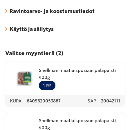
Ravintoarvo- ja koostumustiedot
Käyttö ja säilytys
Valitse myyntierä
(
2
)
Snellman maatiaispossun palapaisti
400g
1
RS
KUPA
6409620053887
SAP
20042111
Snellman maatiaispossun palapaisti
400g