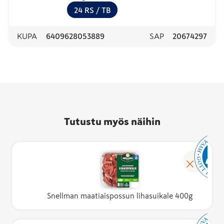
24
RS
/ TB
KUPA
6409628053889
SAP
20674297
Tutustu myös näihin
Snellman maatiaispossun lihasuikale 400g