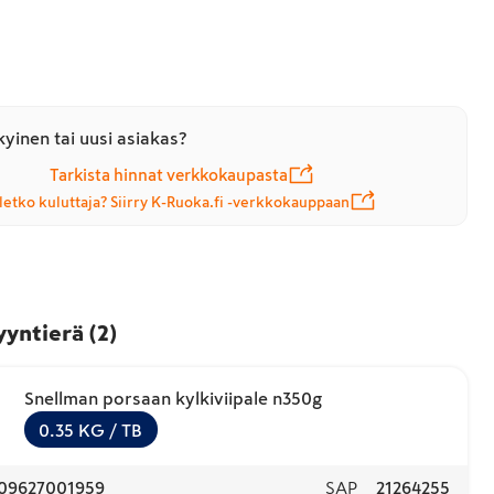
yinen tai uusi asiakas?
Tarkista hinnat verkkokaupasta
letko kuluttaja? Siirry K-Ruoka.fi -verkkokauppaan
yyntierä
(
2
)
Snellman porsaan kylkiviipale n350g
0.35
KG
/ TB
09627001959
SAP
21264255