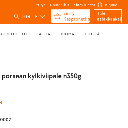
Yritys
Noutotukut
Yhteystiedot
Kirjaudu
Siirry
Tule
FI
Hae
Kespronetiin
asiakkaaksi
UORETUOTTEET
ASTIAT
JUOMAT
YLEISTÄ
 porsaan kylkiviipale n350g
N
00002