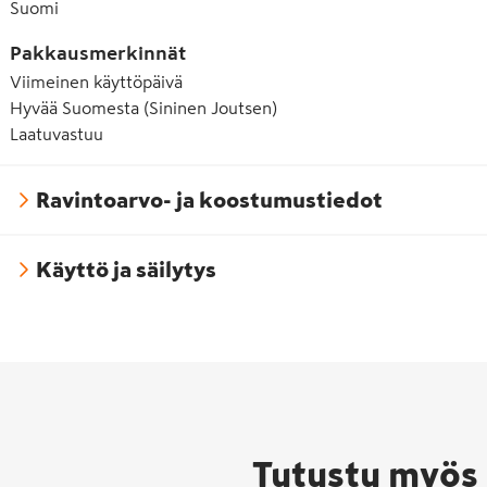
Suomi
Pakkausmerkinnät
Viimeinen käyttöpäivä
Hyvää Suomesta (Sininen Joutsen)
Laatuvastuu
Ravintoarvo- ja koostumustiedot
Käyttö ja säilytys
Hyvää
Suomesta -
Tutustu myös 
merkki on