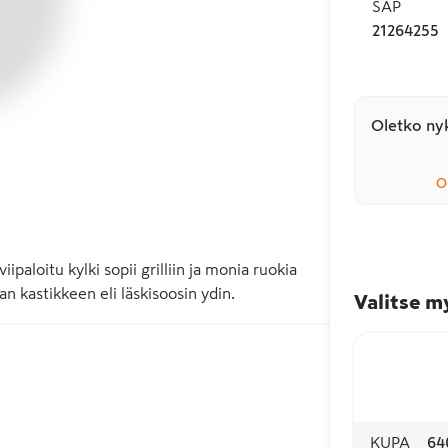
SAP
21264255
Oletko nyk
O
paloitu kylki sopii grilliin ja monia ruokia 
 kastikkeen eli läskisoosin ydin.
Valitse m
KUPA
64