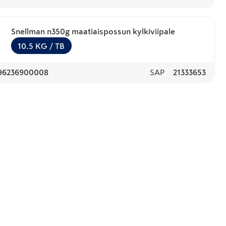
Snellman n350g maatiaispossun kylkiviipale
10.5
KG
/ TB
96236900008
SAP
21333653