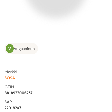
V
Vegaaninen
Merkki
SOSA
GTIN
8414933006237
SAP
22018247