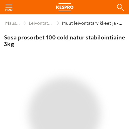
Mausteet ja leivonta
Leivontatarvikkeet ja koristelu
Muut leivontatarvikkeet ja -koristeet
Sosa prosorbet 100 cold natur stabilointiaine
3kg