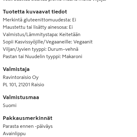
Tuotetta kuvaavat tiedot
Merkintä gluteenittomuudesta
:
Ei
Maustettu tai lisätty ainesosa
:
Ei
Valmistus/Lämmitystapa
:
Keitetään
Sopii Kasvissyöjille/Vegaaneille
:
Vegaanit
Viljan/Jyvien tyyppi
:
Durum–vehnä
Pastan tai Nuudelin tyyppi
:
Makaroni
Valmistaja
Ravintoraisio Oy
PL 101, 21201 Raisio
Valmistusmaa
Suomi
Pakkausmerkinnät
Parasta ennen -päiväys
Avainlippu