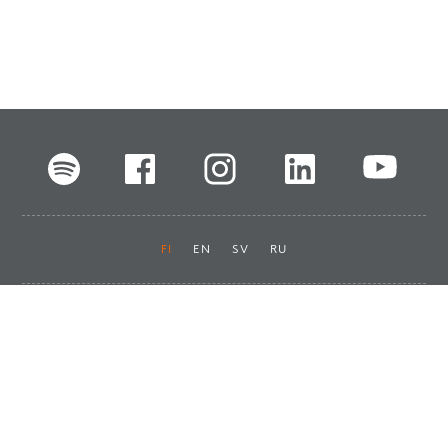
FI
EN
SV
RU
Pikalinkit
Oiva-raportit
Laskut ja maksut
Ota yhteyttä
Anna palautetta
Tukku
Usein kysyttyä