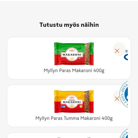
Tutustu myös näihin
Myllyn Paras Makaroni 400g
Myllyn Paras Tumma Makaroni 400g