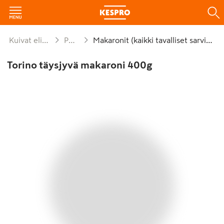
Kuivat elintarvikkeet ja säilykkeet
Pastavalmisteet
Makaronit (kaikki tavalliset sarvimakaronit)
Torino täysjyvä makaroni 400g