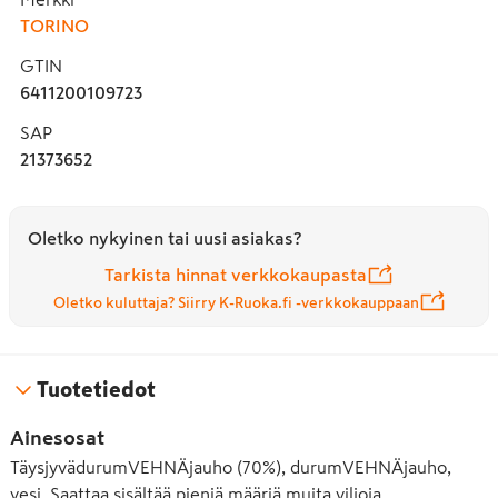
TORINO
GTIN
6411200109723
SAP
21373652
Oletko nykyinen tai uusi asiakas?
Tarkista hinnat verkkokaupasta
Oletko kuluttaja? Siirry K-Ruoka.fi -verkkokauppaan
Tuotetiedot
Ainesosat
TäysjyvädurumVEHNÄjauho (70%), durumVEHNÄjauho,
vesi. Saattaa sisältää pieniä määriä muita viljoja.