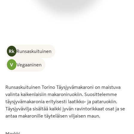
Rk
Runsaskuituinen
V
Vegaaninen
Runsaskuituinen Torino Täysjyvämakaroni on maistuva 
valinta kaikenlaisiin makaroniruokiin. Suosittelemme 
täysjyvämakaronia erityisesti laatikko- ja pataruokiin. 
Täysjyvävilja sisältää kaikki jyvän ravintorikkaat osat ja se 
antaa makaronille täyteläisen viljaisen maun.
Merkki