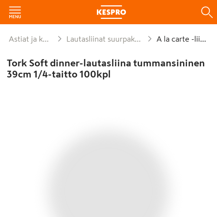
Astiat ja kattaus
Lautasliinat suurpakkaukset
A la carte -liinat
Tork Soft dinner-lautasliina tummansininen
39cm 1/4-taitto 100kpl