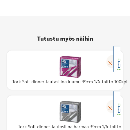
Tutustu myös näihin
Tork Soft dinner-lautasliina luumu 39cm 1/4-taitto 100kpl
Tork Soft dinner-lautasliina harmaa 39cm 1/4-taitto