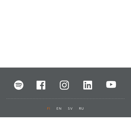
FI
EN
SV
RU