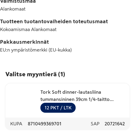
Valmistusmaa
Alankomaat
Tuotteen tuotantovaiheiden toteutusmaat
Kokoamismaa
Alankomaat
Pakkausmerkinnät
EU:n ympäristömerkki (EU-kukka)
Valitse myyntierä
(
1
)
Tork Soft dinner-lautasliina
tummansininen 39cm 1/4-taitto
100kpl
12
PKT
/ LTK
KUPA
8710499369701
SAP
20721642