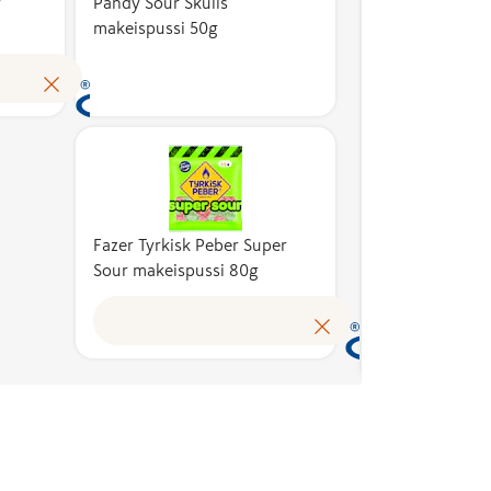
tuotteen
y
Pändy Sour Skulls
Avainl
makeispussi 50g
omakustannusarvosta.
kertoo,
Avainlippu auttaa
valmis
Lue lisää
tunnistamaan
ja sen
suomalaisen työn
kotima
tuloksen ja tukemaan
vähint
kotimaista
Kotima
työllisyyttä. Merkin
kuvaa 
käyttöoikeuden
kustan
myöntää hakemusten
tuotte
Fazer Tyrkisk Peber Super
perusteella alan
Sour makeispussi 80g
omakus
asiantuntijoista koottu
Avainl
puolueeton
tunnis
Avainlippu-merkin
suomal
toimikunta.
tuloks
kotima
työllis
käyttö
myönt