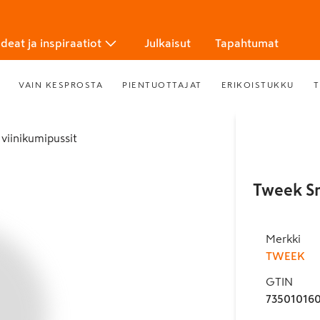
Ideat ja inspiraatiot
Julkaisut
Tapahtumat
VAIN KESPROSTA
PIENTUOTTAJAT
ERIKOISTUKKU
T
 viinikumipussit
Tweek S
Merkki
TWEEK
GTIN
73501016