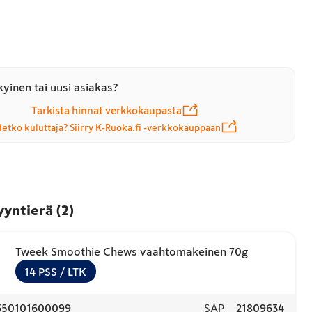
yinen tai uusi asiakas?
Tarkista hinnat verkkokaupasta
letko kuluttaja? Siirry K-Ruoka.fi -verkkokauppaan
yyntierä
(
2
)
Tweek Smoothie Chews vaahtomakeinen 70g
14
PSS
/ LTK
350101600099
SAP
21809634