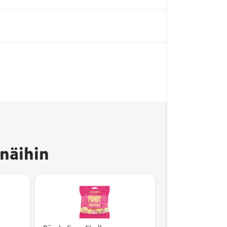
Avainlippu-merkki
kertoo, että tuote on
valmistettu Suomessa
näihin
ja sen
kotimaisuusaste on
vähintään 50 %.
Kotimaisuusaste
kuvaa suomalaisten
kustannusten osuutta