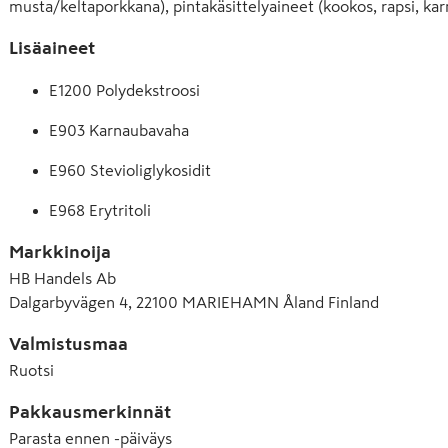
musta/keltaporkkana), pintakäsittelyaineet (kookos, rapsi, ka
Lisäaineet
E1200 Polydekstroosi
E903 Karnaubavaha
E960 Stevioliglykosidit
E968 Erytritoli
Markkinoija
HB Handels Ab
Dalgarbyvägen 4, 22100 MARIEHAMN Åland Finland
Valmistusmaa
Ruotsi
Pakkausmerkinnät
Parasta ennen -päiväys