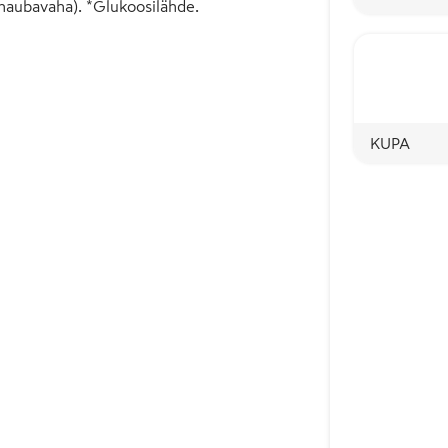
rnaubavaha). *Glukoosilähde.
KUPA