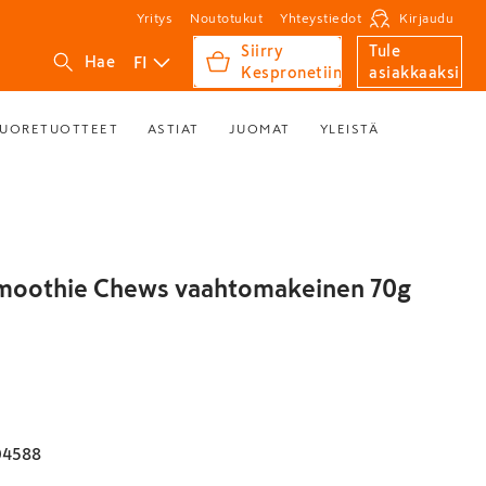
Yritys
Noutotukut
Yhteystiedot
Kirjaudu
Siirry
Tule
FI
Hae
Kespronetiin
asiakkaaksi
UORETUOTTEET
ASTIAT
JUOMAT
YLEISTÄ
moothie Chews vaahtomakeinen 70g
04588