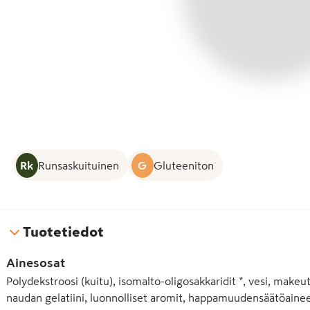
Rk
Runsaskuituinen
G
Gluteeniton
Tuotetiedot
Ainesosat
Polydekstroosi (kuitu), isomalto-oligosakkaridit *, vesi, makeutu
naudan gelatiini, luonnolliset aromit, happamuudensäätöainee