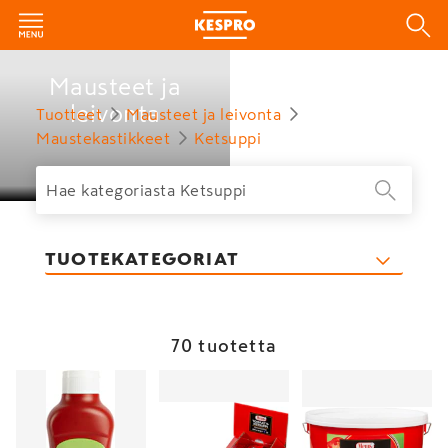
Mausteet ja
leivonta
Tuotteet
Mausteet ja leivonta
Maustekastikkeet
Ketsuppi
TUOTEKATEGORIAT
70 tuotetta