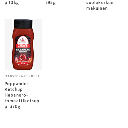
p 10kg
295g
suolakurkun
makuinen
MAUSTEKASTIKKEET
Poppamies
Ketchup
Habanero-
tomaattiketsup
pi 370g