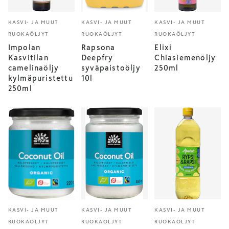
KASVI- JA MUUT
KASVI- JA MUUT
KASVI- JA MUUT
RUOKAÖLJYT
RUOKAÖLJYT
RUOKAÖLJYT
Impolan
Rapsona
Elixi
Kasvitilan
Deepfry
Chiasiemenöljy
camelinaöljy
syväpaistoöljy
250ml
kylmäpuristettu
10l
250ml
KASVI- JA MUUT
KASVI- JA MUUT
KASVI- JA MUUT
RUOKAÖLJYT
RUOKAÖLJYT
RUOKAÖLJYT