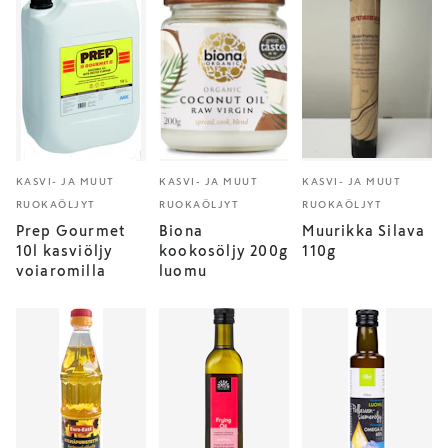
KASVI- JA MUUT
KASVI- JA MUUT
KASVI- JA MUUT
RUOKAÖLJYT
RUOKAÖLJYT
RUOKAÖLJYT
Prep Gourmet
Biona
Muurikka Silava
10l kasviöljy
kookosöljy 200g
110g
voiaromilla
luomu