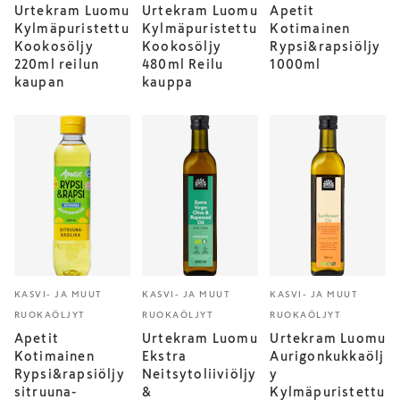
Urtekram Luomu
Urtekram Luomu
Apetit
Kylmäpuristettu
Kylmäpuristettu
Kotimainen
Kookosöljy
Kookosöljy
Rypsi&rapsiöljy
220ml reilun
480ml Reilu
1000ml
kaupan
kauppa
KASVI- JA MUUT
KASVI- JA MUUT
KASVI- JA MUUT
RUOKAÖLJYT
RUOKAÖLJYT
RUOKAÖLJYT
Apetit
Urtekram Luomu
Urtekram Luomu
Kotimainen
Ekstra
Aurigonkukkaölj
Rypsi&rapsiöljy
Neitsytoliiviöljy
y
sitruuna-
&
Kylmäpuristettu