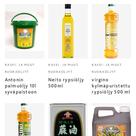
KASVI- JA MUUT
KASVI- JA MUUT
KASVI- JA MUUT
RUOKAÖLJYT
RUOKAÖLJYT
RUOKAÖLJYT
Antonin
Neito rypsiöljy
virgino
palmuöljy 10l
500ml
kylmäpuristettu
syväpaistoon
rypsiöljy 500 ml