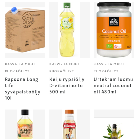
KASVI- JA MUUT
KASVI- JA MUUT
KASVI- JA MUUT
RUOKAÖLJYT
RUOKAÖLJYT
RUOKAÖLJYT
Rapsona Long
Keiju rypsiöljy
Urtekram luomu
Life
D-vitaminoitu
neutral coconut
syväpaistoöljy
500 ml
oil 480ml
10l