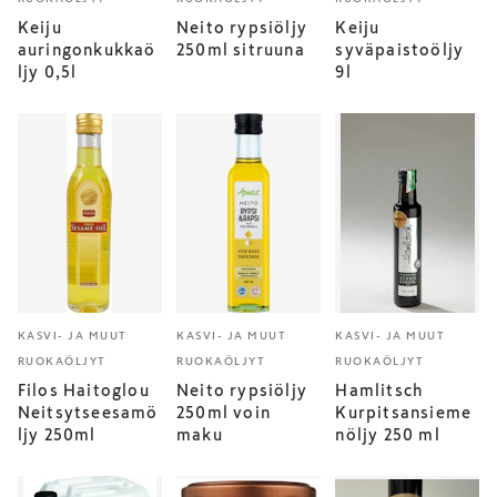
Keiju
Neito rypsiöljy
Keiju
auringonkukkaö
250ml sitruuna
syväpaistoöljy
ljy 0,5l
9l
KASVI- JA MUUT
KASVI- JA MUUT
KASVI- JA MUUT
RUOKAÖLJYT
RUOKAÖLJYT
RUOKAÖLJYT
Filos Haitoglou
Neito rypsiöljy
Hamlitsch
Neitsytseesamö
250ml voin
Kurpitsansieme
ljy 250ml
maku
nöljy 250 ml