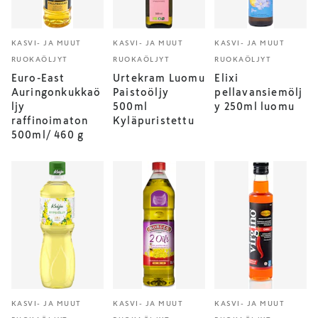
KASVI- JA MUUT
KASVI- JA MUUT
KASVI- JA MUUT
RUOKAÖLJYT
RUOKAÖLJYT
RUOKAÖLJYT
Euro-East
Urtekram Luomu
Elixi
Auringonkukkaö
Paistoöljy
pellavansiemölj
ljy
500ml
y 250ml luomu
raffinoimaton
Kyläpuristettu
500ml/ 460 g
KASVI- JA MUUT
KASVI- JA MUUT
KASVI- JA MUUT