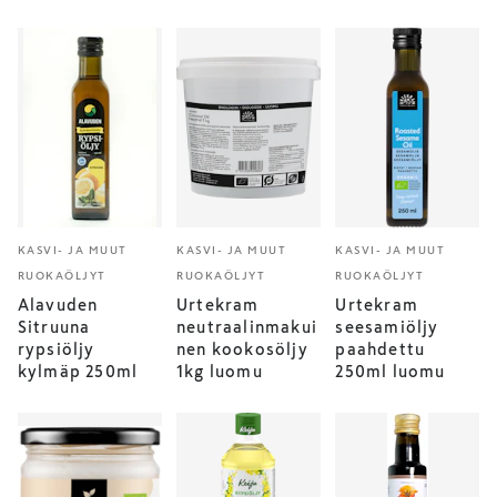
KASVI- JA MUUT
KASVI- JA MUUT
KASVI- JA MUUT
RUOKAÖLJYT
RUOKAÖLJYT
RUOKAÖLJYT
Alavuden
Urtekram
Urtekram
Sitruuna
neutraalinmakui
seesamiöljy
rypsiöljy
nen kookosöljy
paahdettu
kylmäp 250ml
1kg luomu
250ml luomu