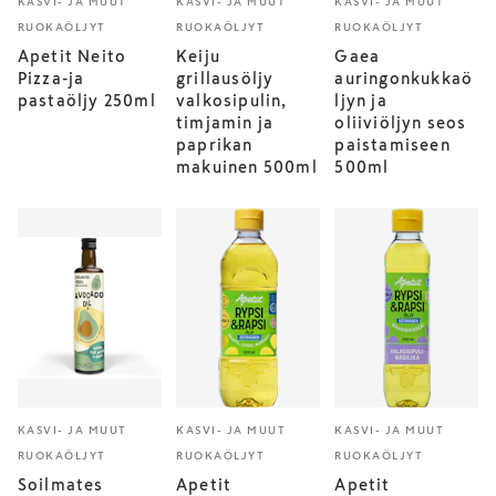
KASVI- JA MUUT
KASVI- JA MUUT
KASVI- JA MUUT
RUOKAÖLJYT
RUOKAÖLJYT
RUOKAÖLJYT
Apetit Neito
Keiju
Gaea
Pizza-ja
grillausöljy
auringonkukkaö
pastaöljy 250ml
valkosipulin,
ljyn ja
timjamin ja
oliiviöljyn seos
paprikan
paistamiseen
makuinen 500ml
500ml
KASVI- JA MUUT
KASVI- JA MUUT
KASVI- JA MUUT
RUOKAÖLJYT
RUOKAÖLJYT
RUOKAÖLJYT
Soilmates
Apetit
Apetit