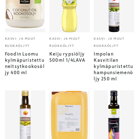
KASVI- JA MUUT
KASVI- JA MUUT
KASVI- JA MUUT
RUOKAÖLJYT
RUOKAÖLJYT
RUOKAÖLJYT
Foodin Luomu
Keiju rypsiöljy
Impolan
kylmäpuristettu
500ml 1/4LAVA
Kasvitilan
neitsytkookosöl
kylmäpuristettu
jy 400 ml
hampunsiemenö
ljy 250 ml