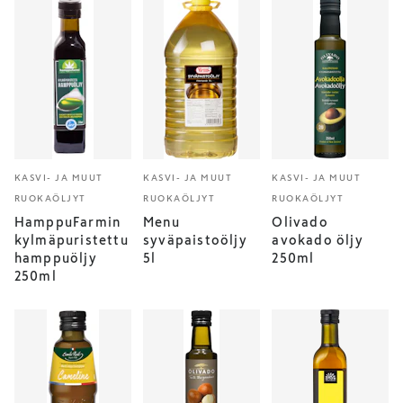
KASVI- JA MUUT
KASVI- JA MUUT
KASVI- JA MUUT
RUOKAÖLJYT
RUOKAÖLJYT
RUOKAÖLJYT
HamppuFarmin
Menu
Olivado
kylmäpuristettu
syväpaistoöljy
avokado öljy
hamppuöljy
5l
250ml
250ml