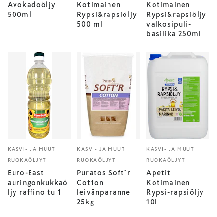
Avokadoöljy
Kotimainen
Kotimainen
500ml
Rypsi&rapsiöljy
Rypsi&rapsiöljy
500 ml
valkosipuli-
basilika 250ml
KASVI- JA MUUT
KASVI- JA MUUT
KASVI- JA MUUT
RUOKAÖLJYT
RUOKAÖLJYT
RUOKAÖLJYT
Euro-East
Puratos Soft´r
Apetit
auringonkukkaö
Cotton
Kotimainen
ljy raffinoitu 1l
leivänparanne
Rypsi-rapsiöljy
25kg
10l