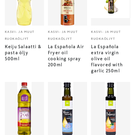
KASVI- JA MUUT
KASVI- JA MUUT
KASVI- JA MUUT
RUOKAÖLJYT
RUOKAÖLJYT
RUOKAÖLJYT
Keiju Salaatti &
La Española Air
La Española
pasta öljy
Fryer oil
extra virgin
500ml
cooking spray
olive oil
200ml
flavored with
garlic 250ml