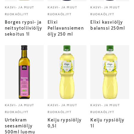
KASVI- JA MUUT
KASVI- JA MUUT
KASVI- JA MUUT
RUOKAÖLJYT
RUOKAÖLJYT
RUOKAÖLJYT
Borges rypsi- ja
Elixi
Elixi kasviöljy
neitsytoliiviöljy
Pellavansiemen
balanssi 250ml
sekoitus 1l
öljy 250 ml
KASVI- JA MUUT
KASVI- JA MUUT
KASVI- JA MUUT
RUOKAÖLJYT
RUOKAÖLJYT
RUOKAÖLJYT
Urtekram
Keiju rypsiöljy
Keiju rypsiöljy
seesamiöljy
0,5l
1l
500ml luomu