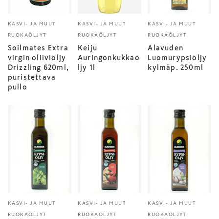
KASVI- JA MUUT
KASVI- JA MUUT
KASVI- JA MUUT
RUOKAÖLJYT
RUOKAÖLJYT
RUOKAÖLJYT
Soilmates Extra
Keiju
Alavuden
virgin oliiviöljy
Auringonkukkaö
Luomurypsiöljy
Drizzling 620ml,
ljy 1l
kylmäp. 250ml
puristettava
pullo
KASVI- JA MUUT
KASVI- JA MUUT
KASVI- JA MUUT
RUOKAÖLJYT
RUOKAÖLJYT
RUOKAÖLJYT