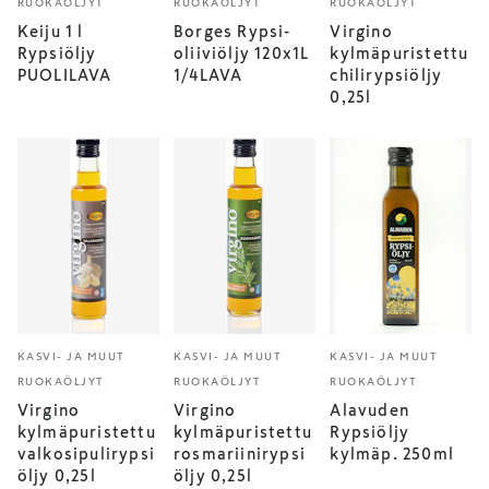
RUOKAÖLJYT
RUOKAÖLJYT
RUOKAÖLJYT
Keiju 1 l
Borges Rypsi-
Virgino
Rypsiöljy
oliiviöljy 120x1L
kylmäpuristettu
PUOLILAVA
1/4LAVA
chilirypsiöljy
0,25l
KASVI- JA MUUT
KASVI- JA MUUT
KASVI- JA MUUT
RUOKAÖLJYT
RUOKAÖLJYT
RUOKAÖLJYT
Virgino
Virgino
Alavuden
kylmäpuristettu
kylmäpuristettu
Rypsiöljy
valkosipulirypsi
rosmariinirypsi
kylmäp. 250ml
öljy 0,25l
öljy 0,25l