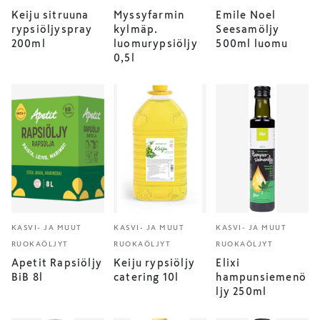
Keiju sitruuna
Myssyfarmin
Emile Noel
rypsiöljyspray
kylmäp.
Seesamöljy
200ml
luomurypsiöljy
500ml luomu
0,5l
KASVI- JA MUUT
KASVI- JA MUUT
KASVI- JA MUUT
RUOKAÖLJYT
RUOKAÖLJYT
RUOKAÖLJYT
Apetit Rapsiöljy
Keiju rypsiöljy
Elixi
BiB 8l
catering 10l
hampunsiemenö
ljy 250ml