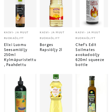
KASVI- JA MUUT
KASVI- JA MUUT
KASVI- JA MUUT
RUOKAÖLJYT
RUOKAÖLJYT
RUOKAÖLJYT
Elixi Luomu
Borges
Chef's Edit
Seesamiöljy
Rapsiöljy 2l
Soilmates
250ml
avokadoöljy
Kylmäpuristettu
620ml squeeze
, Paahdettu
bottle