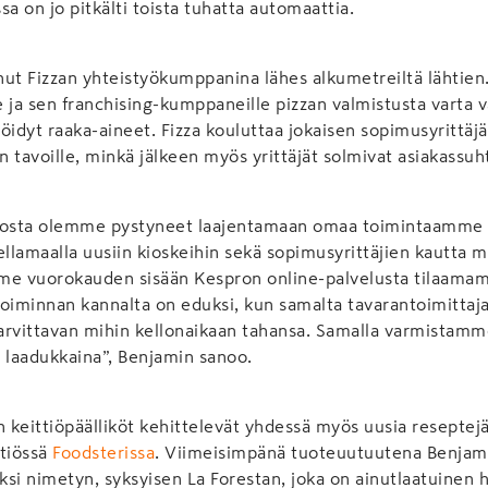
sa on jo pitkälti toista tuhatta automaattia.
ut Fizzan yhteistyökumppanina lähes alkumetreiltä lähtien
le ja sen franchising-kumppaneille pizzan valmistusta varta 
älöidyt raaka-aineet. Fizza kouluttaa jokaisen sopimusyrittä
on tavoille, minkä jälkeen myös yrittäjät solmivat asiakassu
iosta olemme pystyneet laajentamaan omaa toimintaamme 
ellamaalla uusiin kioskeihin sekä sopimusyrittäjien kautta 
 vuorokauden sisään Kespron online-palvelusta tilaamam
 Toiminnan kannalta on eduksi, kun samalta tavarantoimittajal
tarvittavan mihin kellonaikaan tahansa. Samalla varmistamm
 laadukkaina”, Benjamin sanoo.
n keittiöpäälliköt kehittelevät yhdessä myös uusia reseptej
ttiössä
Foodsterissa
. Viimeisimpänä tuoteuutuutena Benjam
si nimetyn, syksyisen La Forestan, joka on ainutlaatuinen h