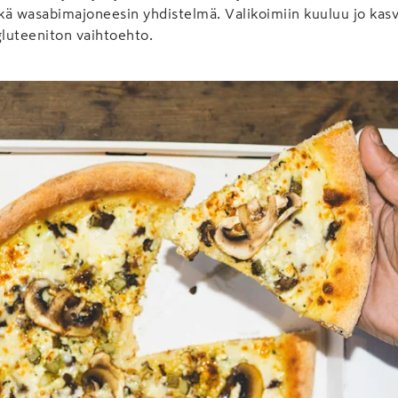
ä wasabimajoneesin yhdistelmä. Valikoimiin kuuluu jo kasv
gluteeniton vaihtoehto.