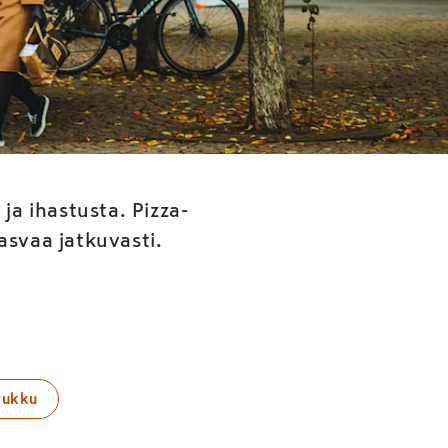
uden
sta
a ihastusta. Pizza-
svaa jatkuvasti.
tukku