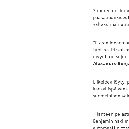
Suomen ensimmäin
pääkaupunkiseutu
valtakunnan uutis
”Fizzan ideana o
tuntina. Pizzat 
myynti on sujunu
Alexandre Benj
Liikeidea löytyi
kansallispäivänä
suomalainen va
Tilanteen pelasti
Benjamin näki m
automaattipizzat