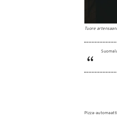
Tuore artensaani
Suomala
Pizza-automaatti