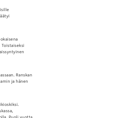
sille
äätyi
 jokaisena
 Toistaiseksi
laissyntyinen
aassaan. Ranskan
njamin ja hänen
kioskiksi.
skassa,
lla. Puoli vuotta