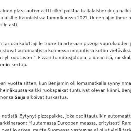
en pizza-automaatti alkoi paistaa italialaisherkkuja nälkäi
laisille Kauniaisissa tammikuussa 2021. Uuden ajan ihme p
iin asti.
n tarjota kuluttajille tuoreita artesaanipizzoja vuorokauden
paistuvat automaatissa kolmessa minuutissa kotiin vietäviksi.
t yli odotusten”, Fizzan toimitusjohtaja ja idean isä, ranska
amin
kertoo.
 pari vuotta sitten, kun Benjamin oli lomamatkalla synnyinm
 heinäkuussa kaikki ruokapaikat tuntuivat olevan kiinni. Be
imonsa
Saija
alkoivat tuskastua.
 netistä löytynyt pizzapaikka, joka osoittautuikin automaatti
arkkinaraon: Muutamassa Euroopan maassa, erityisesti Ran
 ovat jo arkea, mutta Suomessa vastaavaa ei ollut vielä tarjo