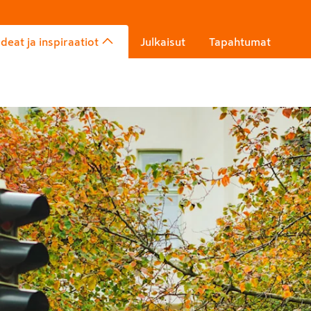
Ideat ja inspiraatiot
Julkaisut
Tapahtumat