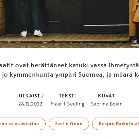
esaanipizzoja vuoroka
päri Fizza-automaatei
aatit ovat herättäneet katukuvassa ihmetystä j
 jo kymmenkunta ympäri Suomea, ja määrä ka
JULKAISTU
TEKSTI
KUVAT
28.12.2022
Maarit Seeling
Sabrina Bqain
ron asiakastarina
Fast'n Good
Kespro Ravintola