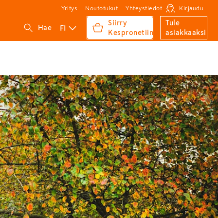
Yritys
Noutotukut
Yhteystiedot
Kirjaudu
Siirry
Tule
FI
Hae
Kespronetiin
asiakkaaksi