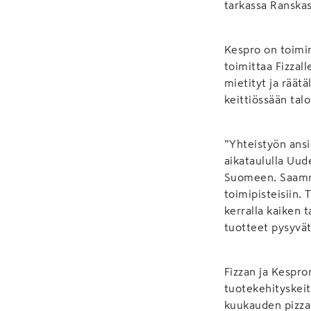
tarkassa Ranskas
Kespro on toimin
toimittaa Fizzal
mietityt ja räät
keittiössään tal
”Yhteistyön ans
aikataululla Uud
Suomeen. Saamme
toimipisteisiin.
kerralla kaiken 
tuotteet pysyvät
Fizzan ja Kespro
tuotekehityskei
kuukauden pizzak