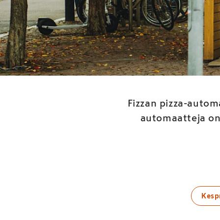
Art
ym
Fizzan pizza-autom
automaatteja on
Kesp