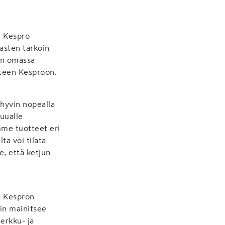
. Kespro
vasten tarkoin
jän omassa
hteen Kesproon.
hyvin nopealla
muualle
me tuotteet eri
ta voi tilata
e, että ketjun
ä Kespron
in mainitsee
erkku- ja