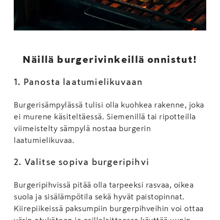
Näillä burgerivinkeillä onnistut!
1. Panosta laatumielikuvaan
Burgerisämpylässä tulisi olla kuohkea rakenne, joka
ei murene käsiteltäessä. Siemenillä tai ripotteilla
viimeistelty sämpylä nostaa burgerin
laatumielikuvaa.
2. Valitse sopiva burgeripihvi
Burgeripihvissä pitää olla tarpeeksi rasvaa, oikea
suola ja sisälämpötila sekä hyvät paistopinnat.
Kiirepiikeissä paksumpiin burgerpihveihin voi ottaa
värin etukäteen ja esillelaittaessa käyttää uunin