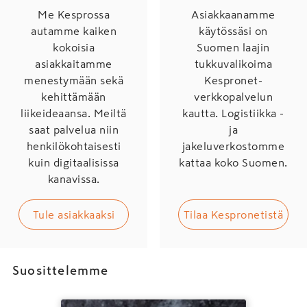
Me Kesprossa
Asiakkaanamme
autamme kaiken
käytössäsi on
kokoisia
Suomen laajin
asiakkaitamme
tukkuvalikoima
menestymään sekä
Kespronet-
kehittämään
verkkopalvelun
liikeideaansa. Meiltä
kautta. Logistiikka -
saat palvelua niin
ja
henkilökohtaisesti
jakeluverkostomme
kuin digitaalisissa
kattaa koko Suomen.
kanavissa.
Tule asiakkaaksi
Tilaa Kespronetistä
Suosittelemme