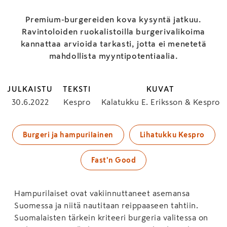
Premium-burgereiden kova kysyntä jatkuu.
Ravintoloiden ruokalistoilla burgerivalikoima
kannattaa arvioida tarkasti, jotta ei menetetä
mahdollista myyntipotentiaalia.
JULKAISTU
TEKSTI
KUVAT
30.6.2022
Kespro
Kalatukku E. Eriksson & Kespro
Burgeri ja hampurilainen
Lihatukku Kespro
Fast'n Good
Hampurilaiset ovat vakiinnuttaneet asemansa
Suomessa ja niitä nautitaan reippaaseen tahtiin.
Suomalaisten tärkein kriteeri burgeria valitessa on