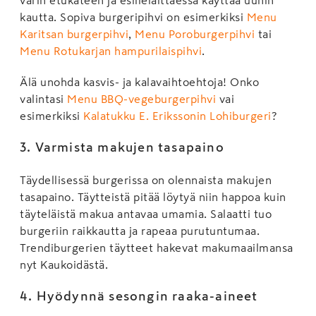
kautta. Sopiva burgeripihvi on esimerkiksi
Menu
Karitsan burgerpihvi
,
Menu Poroburgerpihvi
tai
Menu Rotukarjan hampurilaispihvi
.
Älä unohda kasvis- ja kalavaihtoehtoja! Onko
valintasi
Menu BBQ-vegeburgerpihvi
vai
esimerkiksi
Kalatukku E. Erikssonin Lohiburgeri
?
3. Varmista makujen tasapaino
Täydellisessä burgerissa on olennaista makujen
tasapaino. Täytteistä pitää löytyä niin happoa kuin
täyteläistä makua antavaa umamia. Salaatti tuo
burgeriin raikkautta ja rapeaa purutuntumaa.
Trendiburgerien täytteet hakevat makumaailmansa
nyt Kaukoidästä.
4. Hyödynnä sesongin raaka-aineet