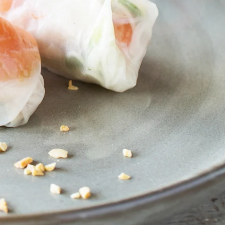
a lounasruokailijaa.
yttä arvostetaan
delle
kolmannelle