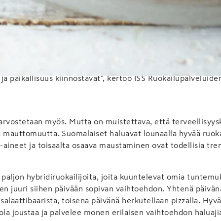
luilla on kokemusta lounasruokailijoista. Sekä julkisella ett
laan päivittäin tuhansia nälkäisiä suomalaisia. Kohtaamisissa
asruokailija haluaa.
ja paikallisuus kiinnostavat", kertoo ISS Ruokailupalveluide
 arvostetaan myös. Mutta on muistettava, että terveellisyysk
a mauttomuutta. Suomalaiset haluavat lounaalla hyvää ruok
-aineet ja toisaalta osaava maustaminen ovat todellisia tren
 paljon hybridiruokailijoita, joita kuuntelevat omia tuntemu
leen juuri siihen päivään sopivan vaihtoehdon. Yhtenä päivän
alaattibaarista, toisena päivänä herkutellaan pizzalla. Hyv
ola joustaa ja palvelee monen erilaisen vaihtoehdon haluaji