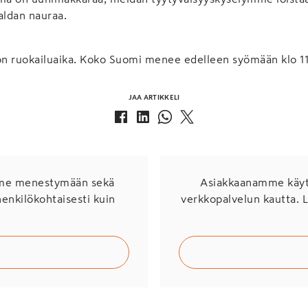
ldan nauraa.
 on ruokailuaika. Koko Suomi menee edelleen syömään klo 11
JAA ARTIKKELI
mme menestymään sekä
Asiakkaanamme käytö
henkilökohtaisesti kuin
verkkopalvelun kautta. 