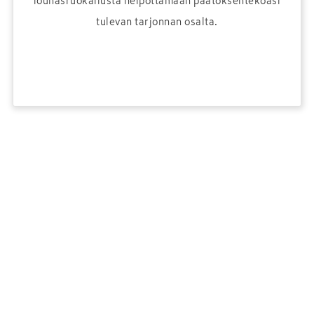
lounasruokailusta helpottamaan päätöksentekoasi
tulevan tarjonnan osalta.