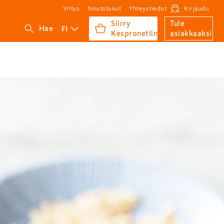
Yritys
Noutotukut
Yhteystiedot
Kirjaudu
Siirry
Tule
FI
Hae
Kespronetiin
asiakkaaksi