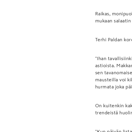
Raikas, monipuol
mukaan salaatin h
Terhi Paldan kor
"Ihan tavallisiin
astioista. Makka
sen tavanomaisen
mausteilla voi ki
hurmata joka päi
On kuitenkin kak
trendeistä huoli
"Kun päivän list