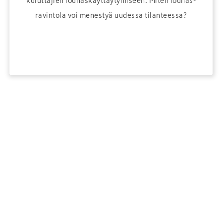
kuluttajien lounaskäyttäytymiseen. Miten lounas­
ravintola voi menestyä uudessa tilanteessa?