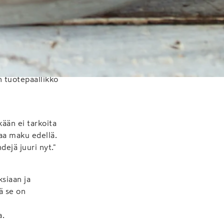
ä yksityisellä
 on kyselty, mitä
n tuotepäällikkö
ään ei tarkoita
aa maku edellä.
dejä juuri nyt."
ksiaan ja
ä se on
ä
a.