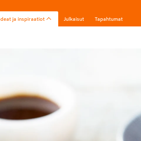
Ideat ja inspiraatiot
Julkaisut
Tapahtumat