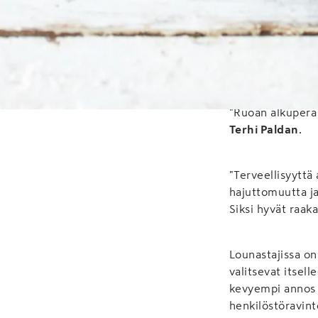
ISS Ruokailupalve
sektorilla palvel
suomalainen loun
"Ruoan alkuperä 
Terhi Paldan
.
"Terveellisyyttä
hajuttomuutta j
Siksi hyvät raaka
Lounastajissa on
valitsevat itsel
kevyempi annos s
henkilöstöravint