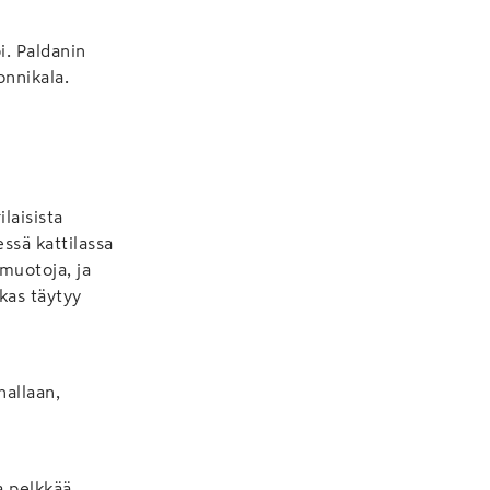
i. Paldanin
onnikala.
ilaisista
ssä kattilassa
 muotoja, ja
akas täytyy
nallaan,
a pelkkää