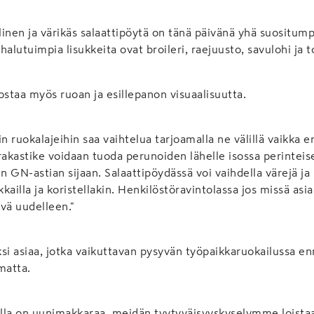
inen ja värikäs salaattipöytä on tänä päivänä yhä suositump
alutuimpia lisukkeita ovat broileri, raejuusto, savulohi ja t
ostaa myös ruoan ja esillepanon visuaalisuutta.
kin ruokalajeihin saa vaihtelua tarjoamalla ne välillä vaikka er
rakastike voidaan tuoda perunoiden lähelle isossa perinteise
 GN-astian sijaan. Salaattipöydässä voi vaihdella värejä ja
kkailla ja koristellakin. Henkilöstöravintolassa jos missä asi
vä uudelleen."
si asiaa, jotka vaikuttavan pysyvän työpaikkaruokailussa en
matta.
alla on uunimakkaraa, meidän tyytyväisyyskyselymme loista