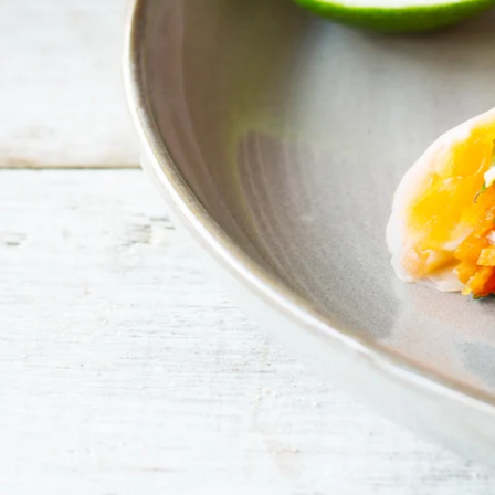
Terveelliset makuma
Suomalaiset halu
– mutta on muiste
terveellisyys on
kypsentämätöntä 