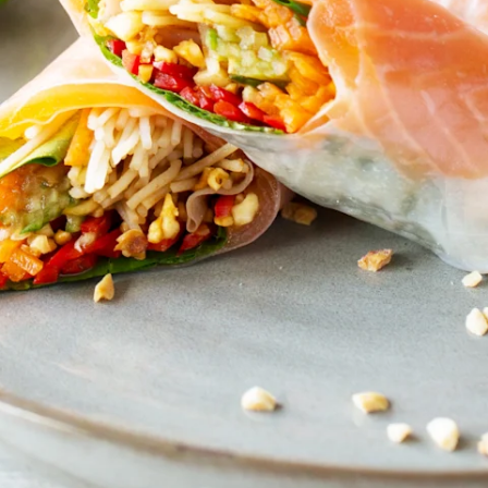
Lounasta klo 11, kiitos!
ailmat ja trendikkyys kiinnostavat suomalaist
JULKAISTU
5.7.2017
avat syödä lounaalla hyvältä maistuvaa ruokaa. Terveellisy
ttava, että sekin voi tarkoittaa eri ihmisille eri asioita. Yh
 lisäaineettomuutta, toiselle runsasta kasvisten käyttöä ja 
tuoreruokaa. Sitä, mikä tekee juuri itselle hyvää.