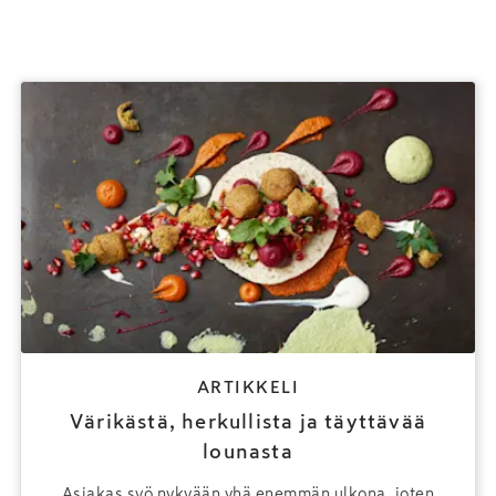
ARTIKKELI
Värikästä, herkullista ja täyttävää
lounasta
Asiakas syö nykyään yhä enemmän ulkona, joten