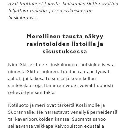
ovat tuottaneet tulosta. Seitsemäs Skiffer avattiin
hiljattain Töölöön, ja sen erikoisuus on
liuskabrunssi.
Merellinen tausta näkyy
ravintoloiden listoilla ja
sisustuksessa
Nimi Skiffer tulee Liuskaluodon ruotsinkielisestä
nimestä Skifferholmen. Luodon rantaan lyövät
aallot, joilla kesä toisensa jälkeen kelluu
sinilevälauttoja. Itämeren vedet voivat huonosti
rehevöitymisen takia.
Kotiluoto ja meri ovat tärkeitä Koskimolle ja
Suorannalle. He harrastavat veneilyä perheidensä
tai kaveriporukoiden kanssa. Suoranta sanoo
seilaavansa vaikkapa Kaivopuiston edustalla