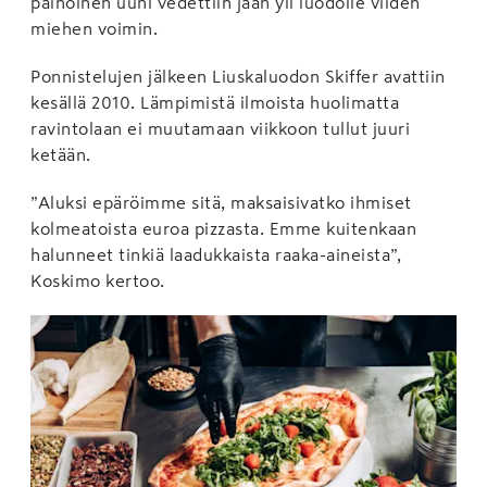
painoinen uuni vedettiin jään yli luodolle viiden
miehen voimin.
Ponnistelujen jälkeen Liuskaluodon Skiffer avattiin
kesällä 2010. Lämpimistä ilmoista huolimatta
ravintolaan ei muutamaan viikkoon tullut juuri
ketään.
”Aluksi epäröimme sitä, maksaisivatko ihmiset
kolmeatoista euroa pizzasta. Emme kuitenkaan
halunneet tinkiä laadukkaista raaka-aineista”,
Koskimo kertoo.