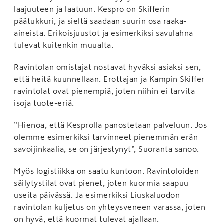
laajuuteen ja laatuun. Kespro on Skifferin
päätukkuri, ja sieltä saadaan suurin osa raaka-
aineista. Erikoisjuustot ja esimerkiksi savulahna
tulevat kuitenkin muualta.
Ravintolan omistajat nostavat hyväksi asiaksi sen,
että heitä kuunnellaan. Erottajan ja Kampin Skiffer
ravintolat ovat pienempiä, joten niihin ei tarvita
isoja tuote-eriä.
”Hienoa, että Kesprolla panostetaan palveluun. Jos
olemme esimerkiksi tarvinneet pienemmän erän
savoijinkaalia, se on järjestynyt”, Suoranta sanoo.
Myös logistiikka on saatu kuntoon. Ravintoloiden
säilytystilat ovat pienet, joten kuormia saapuu
useita päivässä. Ja esimerkiksi Liuskaluodon
ravintolan kuljetus on yhteysveneen varassa, joten
on hyvä, että kuormat tulevat ajallaan.