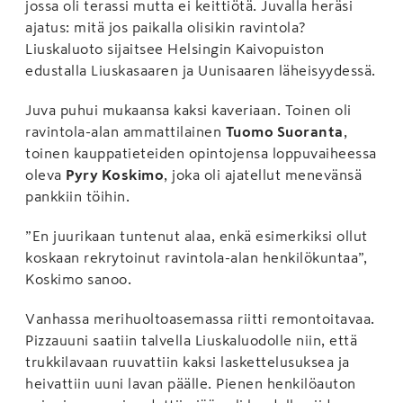
jossa oli terassi mutta ei keittiötä. Juvalla heräsi
ajatus: mitä jos paikalla olisikin ravintola?
Liuskaluoto sijaitsee Helsingin Kaivopuiston
edustalla Liuskasaaren ja Uunisaaren läheisyydessä.
Juva puhui mukaansa kaksi kaveriaan. Toinen oli
ravintola-alan ammattilainen
Tuomo Suoranta
,
toinen kauppatieteiden opintojensa loppuvaiheessa
oleva
Pyry Koskimo
, joka oli ajatellut menevänsä
pankkiin töihin.
”En juurikaan tuntenut alaa, enkä esimerkiksi ollut
koskaan rekrytoinut ravintola-alan henkilökuntaa”,
Koskimo sanoo.
Vanhassa merihuoltoasemassa riitti remontoitavaa.
Pizzauuni saatiin talvella Liuskaluodolle niin, että
trukkilavaan ruuvattiin kaksi laskettelusuksea ja
heivattiin uuni lavan päälle. Pienen henkilöauton