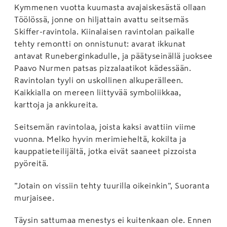
Kymmenen vuotta kuumasta avajaiskesästä ollaan
Töölössä, jonne on hiljattain avattu seitsemäs
Skiffer-ravintola. Kiinalaisen ravintolan paikalle
tehty remontti on onnistunut: avarat ikkunat
antavat Runeberginkadulle, ja päätyseinällä juoksee
Paavo Nurmen patsas pizzalaatikot kädessään.
Ravintolan tyyli on uskollinen alkuperälleen.
Kaikkialla on mereen liittyvää symboliikkaa,
karttoja ja ankkureita.
Seitsemän ravintolaa, joista kaksi avattiin viime
vuonna. Melko hyvin merimieheltä, kokilta ja
kauppatieteilijältä, jotka eivät saaneet pizzoista
pyöreitä.
”Jotain on vissiin tehty tuurilla oikeinkin”, Suoranta
murjaisee.
Täysin sattumaa menestys ei kuitenkaan ole. Ennen