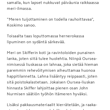
samalla, kun lapset nukkuvat päiväunia raikkaassa
meri-ilmassa.
”Meren tuijottaminen on todella rauhoittavaa”,
Koskimo sanoo.
Toisaalta taas loputtomassa hernerokassa
lipuminen on sydäntä särkevää.
Meri on Skifferin koti ja ravintoloiden punainen
lanka, joten siitä tulee huolehtia. Niinpä Oursea-
nimisessä liuskassa on lahnaa, joka sietää hieman
paremmin rehevöitymisen aiheuttamaa huonoa
happitilannetta. Lahna lisääntyy reippaasti, joten
sitä poistokalastetaan. Jokaisen Oursea-liuskan
hinnasta Skiffer lahjoittaa pienen osan John
Nurmisen säätiön työhön Itämeren hyväksi.
Lisäksi pakkausmateriaalit kierrätetään, ja raaka-