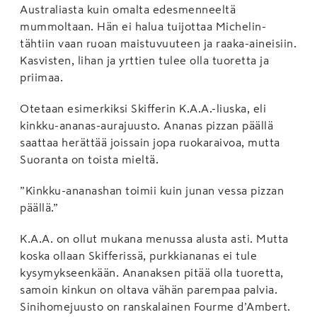
Australiasta kuin omalta edesmenneeltä
mummoltaan. Hän ei halua tuijottaa Michelin-
tähtiin vaan ruoan maistuvuuteen ja raaka-aineisiin.
Kasvisten, lihan ja yrttien tulee olla tuoretta ja
priimaa.
Otetaan esimerkiksi Skifferin K.A.A.-liuska, eli
kinkku-ananas-aurajuusto. Ananas pizzan päällä
saattaa herättää joissain jopa ruokaraivoa, mutta
Suoranta on toista mieltä.
”Kinkku-ananashan toimii kuin junan vessa pizzan
päällä.”
K.A.A. on ollut mukana menussa alusta asti. Mutta
koska ollaan Skifferissä, purkkiananas ei tule
kysymykseenkään. Ananaksen pitää olla tuoretta,
samoin kinkun on oltava vähän parempaa palvia.
Sinihomejuusto on ranskalainen Fourme d’Ambert.