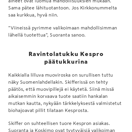
aineet ovat luomua mahdollisuuksien mukaan.
Sama pätee lähituotantoon. Jos Kirkkonummelta
saa kurkkua, hyvä niin.
”Viineissä pyrimme valikoimaan mahdollisimman
lähellä tuotettua”, Suoranta sanoo.
Ravintolatukku Kespro
päätukkurina
Kaikkialla lilluva muoviroska on surullisen tuttu
näky Suomenlahdellakin. Skifferissä on tehty
päätös, että muovipillejä ei käytetä. Siinä missä
aikaisemmin korvaava tuote saatiin hankalan
mutkan kautta, nykyään tärkkelyksestä valmistetut
biohajoavat pillit tilataan Kesprosta.
Skiffer on suhteellisen tuore Kespron asiakas.
Suoranta ja Koskimo ovat tyytyväisiä valikoiman