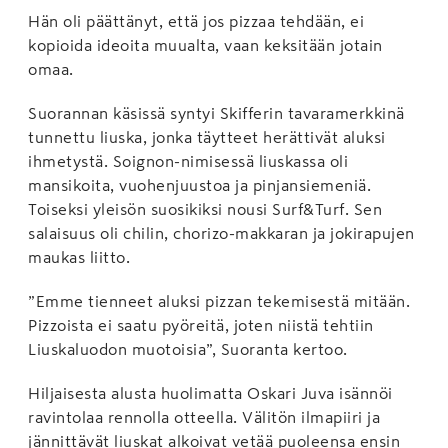
Hän oli päättänyt, että jos pizzaa tehdään, ei
kopioida ideoita muualta, vaan keksitään jotain
omaa.
Suorannan käsissä syntyi Skifferin tavaramerkkinä
tunnettu liuska, jonka täytteet herättivät aluksi
ihmetystä. Soignon-nimisessä liuskassa oli
mansikoita, vuohenjuustoa ja pinjansiemeniä.
Toiseksi yleisön suosikiksi nousi Surf&Turf. Sen
salaisuus oli chilin, chorizo-makkaran ja jokirapujen
maukas liitto.
”Emme tienneet aluksi pizzan tekemisestä mitään.
Pizzoista ei saatu pyöreitä, joten niistä tehtiin
Liuskaluodon muotoisia”, Suoranta kertoo.
Hiljaisesta alusta huolimatta Oskari Juva isännöi
ravintolaa rennolla otteella. Välitön ilmapiiri ja
jännittävät liuskat alkoivat vetää puoleensa ensin