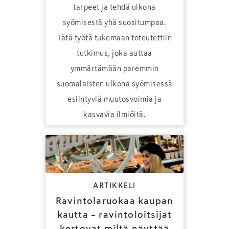
tarpeet ja tehdä ulkona
syömisestä yhä suositumpaa.
Tätä työtä tukemaan toteutettiin
tutkimus, joka auttaa
ymmärtämään paremmin
suomalaisten ulkona syömisessä
esiintyviä muutosvoimia ja
kasvavia ilmiöitä.
ARTIKKELI
Ravintolaruokaa kaupan
kautta – ravintoloitsijat
kertovat miltä näyttää