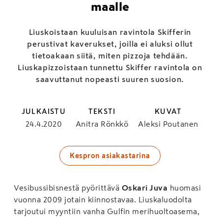
maalle
Liuskoistaan kuuluisan ravintola Skifferin
perustivat kaverukset, joilla ei aluksi ollut
tietoakaan siitä, miten pizzoja tehdään.
Liuskapizzoistaan tunnettu Skiffer ravintola on
saavuttanut nopeasti suuren suosion.
JULKAISTU
TEKSTI
KUVAT
24.4.2020
Anitra Rönkkö
Aleksi Poutanen
Kespron asiakastarina
Vesibussibisnestä pyörittävä
Oskari Juva
huomasi
vuonna 2009 jotain kiinnostavaa. Liuskaluodolta
tarjoutui myyntiin vanha Gulfin merihuoltoasema,