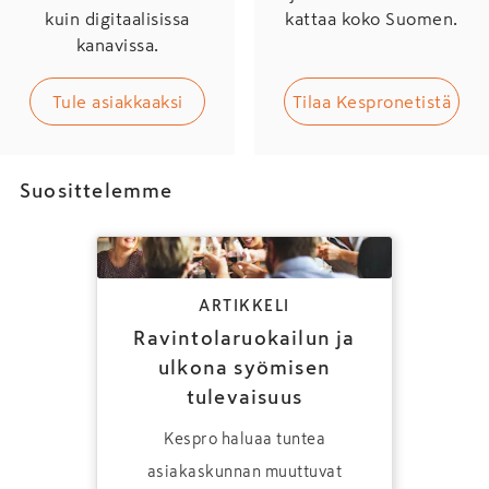
kuin digitaalisissa
kattaa koko Suomen.
kanavissa.
Tule asiakkaaksi
Tilaa Kespronetistä
Suosittelemme
ARTIKKELI
Ravintolaruokailun ja
ulkona syömisen
tulevaisuus
Kespro haluaa tuntea
asiakaskunnan muuttuvat