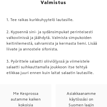
Valmistus
1
.
Tee raikas kurkkuhyytelö lautasille.
2
.
Kypsennä sini- ja sydänsimpukat perinteisesti
valkoviinissä ja jäähdytä. Valmista simpukoiden
keitinliemestä, sahramista ja kermasta liemi. Lisää
liivate ja annostele sifonista.
3
.
Pyörittele salaatti oliiviöljyssä ja viimeistele
salaatti suihkauttamalla joukkoon itse tehtyä
etikkaa juuri ennen kuin laitat salaatin lautasille.
Me Kesprossa
Asiakkaanamme
autamme kaiken
käytössäsi on
kokoisia
Suomen laajin