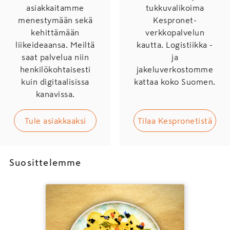
asiakkaitamme
tukkuvalikoima
menestymään sekä
Kespronet-
kehittämään
verkkopalvelun
liikeideaansa. Meiltä
kautta. Logistiikka -
saat palvelua niin
ja
henkilökohtaisesti
jakeluverkostomme
kuin digitaalisissa
kattaa koko Suomen.
kanavissa.
Tule asiakkaaksi
Tilaa Kespronetistä
Suosittelemme