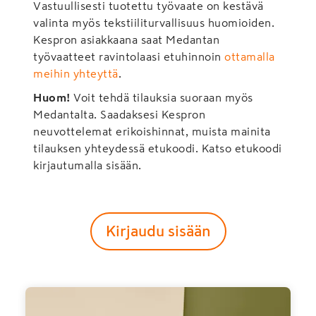
Vastuullisesti tuotettu työvaate on kestävä
valinta myös tekstiiliturvallisuus huomioiden.
Kespron asiakkaana saat Medantan
työvaatteet ravintolaasi etuhinnoin
ottamalla
meihin yhteyttä
.
Huom!
Voit tehdä tilauksia suoraan myös
Medantalta. Saadaksesi Kespron
neuvottelemat erikoishinnat, muista mainita
tilauksen yhteydessä etukoodi. Katso etukoodi
kirjautumalla sisään.
Kirjaudu sisään