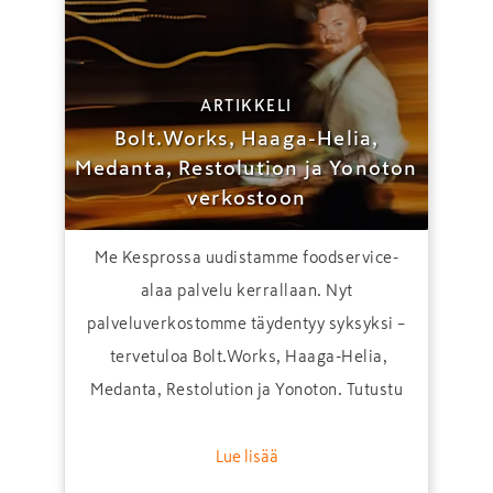
ARTIKKELI
Bolt.Works, Haaga-Helia,
Medanta, Restolution ja Yonoton
verkostoon
Me Kesprossa uudistamme foodservice-
alaa palvelu kerrallaan. Nyt
palveluverkostomme täydentyy syksyksi –
tervetuloa Bolt.Works, Haaga-Helia,
Medanta, Restolution ja Yonoton. Tutustu
ja katso Kespron asiakkaille neuvotellut
edut!
Lue lisää