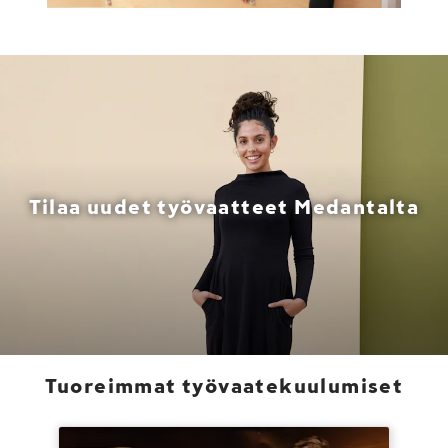
Tilaa uudet työvaatteet Medantalta
Tuoreimmat työvaatekuulumiset