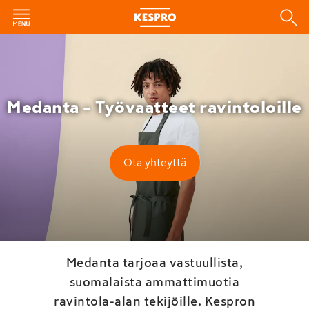
Medanta – Työvaatteet ravintoloille
Ota yhteyttä
Medanta tarjoaa vastuullista,
suomalaista ammattimuotia
ravintola-alan tekijöille. Kespron