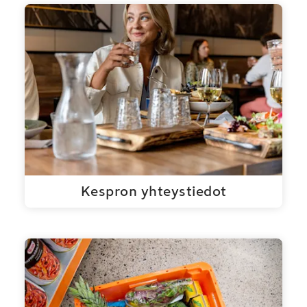
Kespron yhteystiedot