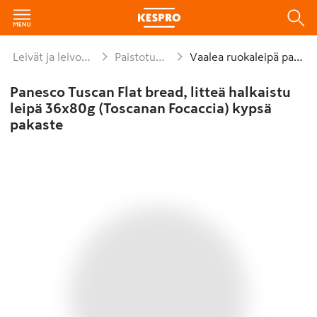
Leivät ja leivonnaiset
Paistotuotteet
Vaalea ruokaleipä paisto
Panesco Tuscan Flat bread, litteä halkaistu
leipä 36x80g (Toscanan Focaccia) kypsä
pakaste