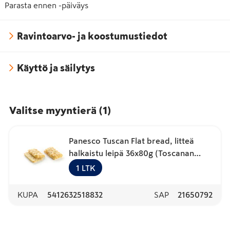
Parasta ennen -päiväys
Ravintoarvo- ja koostumustiedot
Käyttö ja säilytys
Valitse myyntierä
(
1
)
Panesco Tuscan Flat bread, litteä
halkaistu leipä 36x80g (Toscanan
Focaccia) kypsä pakaste
1
LTK
KUPA
5412632518832
SAP
21650792