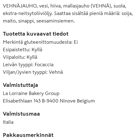
VEHNÄJAUHO, vesi, hiiva, mallasjauho (VEHNÄ), suola,
ekstra-neitsytoliiviöljy. Saattaa sisältää pieniä määriä: soija,
maito, sinappi, seesaminsiemen.
Tuotetta kuvaavat tiedot
Merkintä gluteenittomuudesta
:
Ei
Esipaistettu
:
Kyllä
Viipaloitu
:
Kyllä
Leivän tyyppi
:
Focaccia
Viljan/Jyvien tyyppi
:
Vehnä
Valmistuttaja
La Lorraine Bakery Group
Elisabethlaan 143 B-9400 Ninove Belgium
Valmistusmaa
Italia
Pakkausmerkinnät