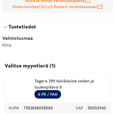
Tarkista hinnat verkkokaupasta
Oletko kuluttaja? Siirry K-Ruoka.fi -verkkokauppaan
Tuotetiedot
Valmistusmaa
Kiina
Valitse myyntierä
(
1
)
Tegera 299 talvikäsine veden ja
tuulenpitävä 9
6
PR
/ PAK
KUPA
7392626058583
SAP
30055545