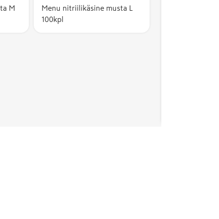
sta M
Menu nitriilikäsine musta L
100kpl