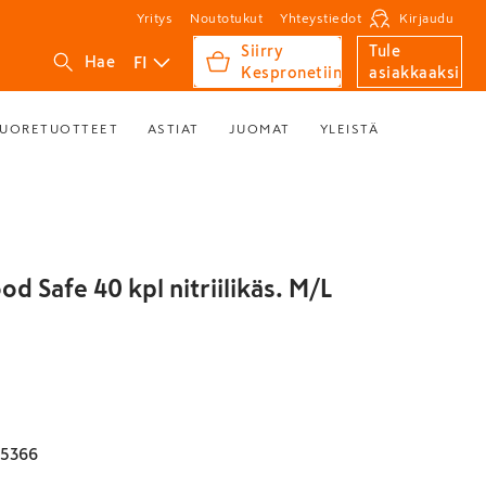
Yritys
Noutotukut
Yhteystiedot
Kirjaudu
Siirry
Tule
FI
Hae
Kespronetiin
asiakkaaksi
UORETUOTTEET
ASTIAT
JUOMAT
YLEISTÄ
od Safe 40 kpl nitriilikäs. M/L
35366