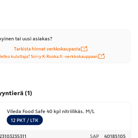
yinen tai uusi asiakas?
Tarkista hinnat verkkokaupasta
letko kuluttaja? Siirry K-Ruoka.fi -verkkokauppaan
yyntierä
(
1
)
Vileda Food Safe 40 kpl nitriilikäs. M/L
12
PKT
/ LTK
23103235311
SAP
40185105