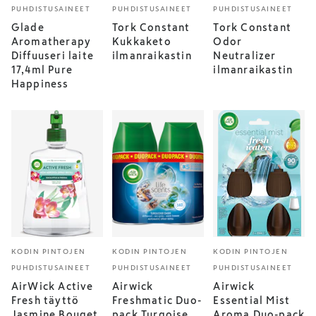
PUHDISTUSAINEET
PUHDISTUSAINEET
PUHDISTUSAINEET
Glade
Tork Constant
Tork Constant
Aromatherapy
Kukkaketo
Odor
Diffuuseri laite
ilmanraikastin
Neutralizer
17,4ml Pure
ilmanraikastin
Happiness
KODIN PINTOJEN
KODIN PINTOJEN
KODIN PINTOJEN
PUHDISTUSAINEET
PUHDISTUSAINEET
PUHDISTUSAINEET
AirWick Active
Airwick
Airwick
Fresh täyttö
Freshmatic Duo-
Essential Mist
Jasmine Bouqet
pack Turqoise
Aroma Duo-pack