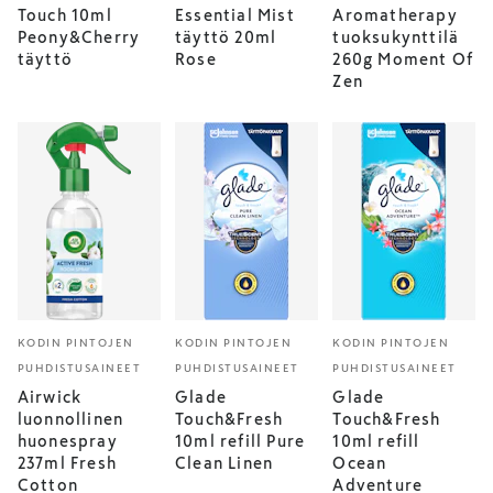
Touch 10ml
Essential Mist
Aromatherapy
Peony&Cherry
täyttö 20ml
tuoksukynttilä
täyttö
Rose
260g Moment Of
Zen
KODIN PINTOJEN
KODIN PINTOJEN
KODIN PINTOJEN
PUHDISTUSAINEET
PUHDISTUSAINEET
PUHDISTUSAINEET
Airwick
Glade
Glade
luonnollinen
Touch&Fresh
Touch&Fresh
huonespray
10ml refill Pure
10ml refill
237ml Fresh
Clean Linen
Ocean
Cotton
Adventure