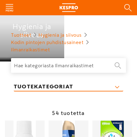
Hygienia ja
siivous
Tuotteet
Hygienia ja siivous
Kodin pintojen puhdistusaineet
Ilmanraikastimet
TUOTEKATEGORIAT
54 tuotetta