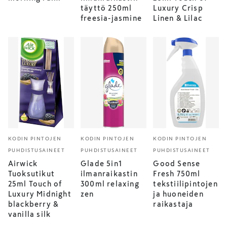
täyttö 250ml
Luxury Crisp
freesia-jasmine
Linen & Lilac
KODIN PINTOJEN
KODIN PINTOJEN
KODIN PINTOJEN
PUHDISTUSAINEET
PUHDISTUSAINEET
PUHDISTUSAINEET
Airwick
Glade 5in1
Good Sense
Tuoksutikut
ilmanraikastin
Fresh 750ml
25ml Touch of
300ml relaxing
tekstiilipintojen
Luxury Midnight
zen
ja huoneiden
blackberry &
raikastaja
vanilla silk