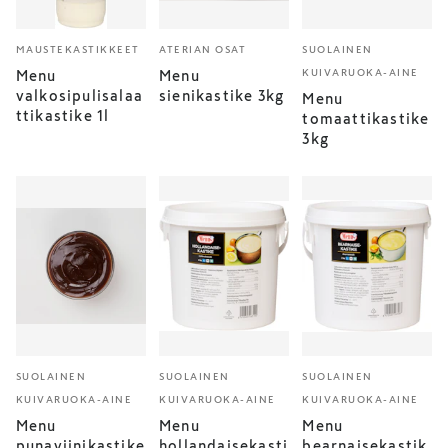
MAUSTEKASTIKKEET
ATERIAN OSAT
SUOLAINEN
KUIVARUOKA-AINE
Menu
Menu
valkosipulisalaa
sienikastike 3kg
Menu
ttikastike 1l
tomaattikastike
3kg
SUOLAINEN
SUOLAINEN
SUOLAINEN
KUIVARUOKA-AINE
KUIVARUOKA-AINE
KUIVARUOKA-AINE
Menu
Menu
Menu
punaviinikastike
hollandaisekasti
bearnaisekastik