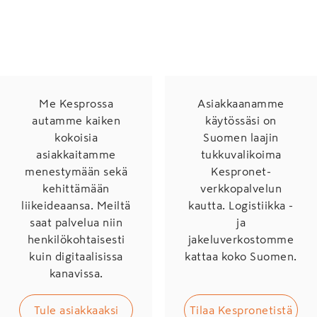
Me Kesprossa
Asiakkaanamme
autamme kaiken
käytössäsi on
kokoisia
Suomen laajin
asiakkaitamme
tukkuvalikoima
menestymään sekä
Kespronet-
kehittämään
verkkopalvelun
liikeideaansa. Meiltä
kautta. Logistiikka -
saat palvelua niin
ja
henkilökohtaisesti
jakeluverkostomme
kuin digitaalisissa
kattaa koko Suomen.
kanavissa.
Tule asiakkaaksi
Tilaa Kespronetistä