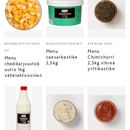
RUUANLAITTOJUUST
MAUSTEKASTIKKEET
ATERIAN OSAT
OT
Menu
Menu
caesarkastike
Chimichurri
Menu
2,5kg
2,5kg vihreä
cheddarjuustok
yrttikastike
uutio 1kg
vähälaktoosinen