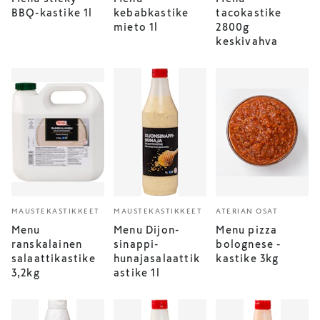
BBQ-kastike 1l
kebabkastike
tacokastike
mieto 1l
2800g
keskivahva
MAUSTEKASTIKKEET
MAUSTEKASTIKKEET
ATERIAN OSAT
Menu
Menu Dijon-
Menu pizza
ranskalainen
sinappi-
bolognese -
salaattikastike
hunajasalaattik
kastike 3kg
3,2kg
astike 1l