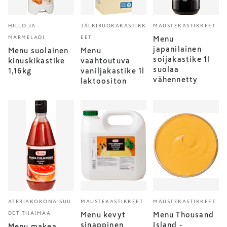
HILLO JA
JÄLKIRUOKAKASTIKK
MAUSTEKASTIKKEET
MARMELADI
EET
Menu
japanilainen
Menu suolainen
Menu
soijakastike 1l
kinuskikastike
vaahtoutuva
suolaa
1,16kg
vaniljakastike 1l
vähennetty
laktoositon
ATERIAKOKONAISUU
MAUSTEKASTIKKEET
MAUSTEKASTIKKEET
DET THAIMAA
Menu kevyt
Menu Thousand
sinappinen
Island -
Menu makea