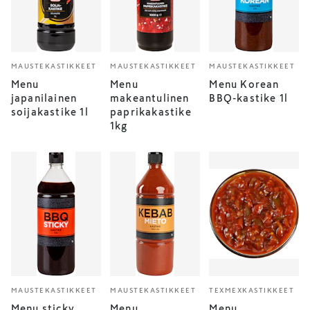
MAUSTEKASTIKKEET
MAUSTEKASTIKKEET
MAUSTEKASTIKKEET
Menu
Menu
Menu Korean
japanilainen
makeantulinen
BBQ-kastike 1l
soijakastike 1l
paprikakastike
1kg
MAUSTEKASTIKKEET
MAUSTEKASTIKKEET
TEXMEXKASTIKKEET
Menu sticky
Menu
Menu