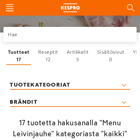
Tuotteet
Reseptit
Artikkelit
Sisältösivut
Yh
17
12
5
0
TUOTEKATEGORIAT
BRÄNDIT
17 tuotetta hakusanalla "Menu
Leivinjauhe" kategoriasta "kaikki"