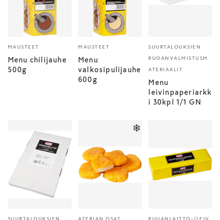
MAUSTEET
MAUSTEET
SUURTALOUKSIEN
RUOANVALMISTUSM
Menu chilijauhe
Menu
500g
valkosipulijauhe
ATERIAALIT
600g
Menu
leivinpaperiarkk
i 30kpl 1/1 GN
SUURTALOUKSIEN
ATERIAN OSAT
RUUANLAITTO-/LEIV