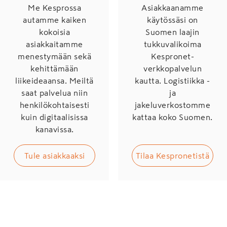
Me Kesprossa
Asiakkaanamme
autamme kaiken
käytössäsi on
kokoisia
Suomen laajin
asiakkaitamme
tukkuvalikoima
menestymään sekä
Kespronet-
kehittämään
verkkopalvelun
liikeideaansa. Meiltä
kautta. Logistiikka -
saat palvelua niin
ja
henkilökohtaisesti
jakeluverkostomme
kuin digitaalisissa
kattaa koko Suomen.
kanavissa.
Tule asiakkaaksi
Tilaa Kespronetistä