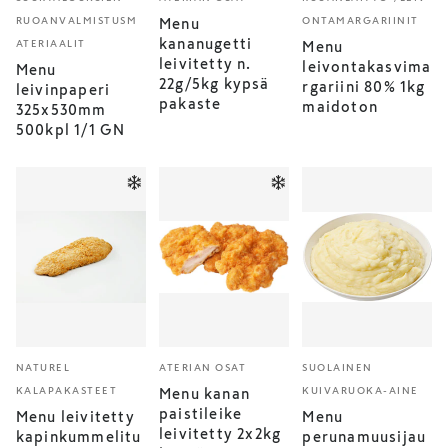
RUOANVALMISTUSM
ONTAMARGARIINIT
Menu
kananugetti
ATERIAALIT
Menu
leivitetty n.
leivontakasvima
Menu
22g/5kg kypsä
rgariini 80% 1kg
leivinpaperi
pakaste
maidoton
325x530mm
500kpl 1/1 GN
NATUREL
ATERIAN OSAT
SUOLAINEN
KALAPAKASTEET
KUIVARUOKA-AINE
Menu kanan
paistileike
Menu leivitetty
Menu
leivitetty 2x2kg
kapinkummelitu
perunamuusijau