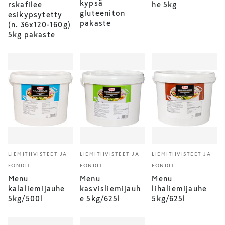
kypsä
rskafilee
he 5kg
gluteeniton
esikypsytetty
pakaste
(n. 36x120-160g)
5kg pakaste
LIEMITIIVISTEET JA
LIEMITIIVISTEET JA
LIEMITIIVISTEET JA
FONDIT
FONDIT
FONDIT
Menu
Menu
Menu
kalaliemijauhe
kasvisliemijauh
lihaliemijauhe
5kg/500l
e 5kg/625l
5kg/625l