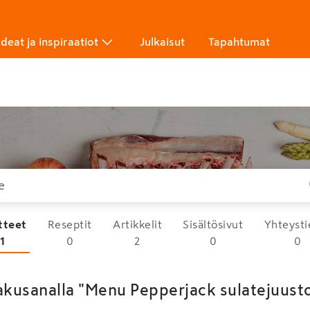
Ideat ja inspiraatiot
Julkaisut
Tapahtumat
tteet
Reseptit
Artikkelit
Sisältösivut
Yhteysti
1
0
2
0
0
akusanalla "Menu Pepperjack sulatejuustov