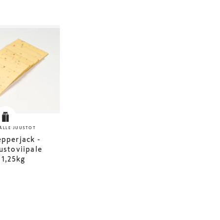
ÄLLE JUUSTOT
pperjack -
ustoviipale
 1,25kg