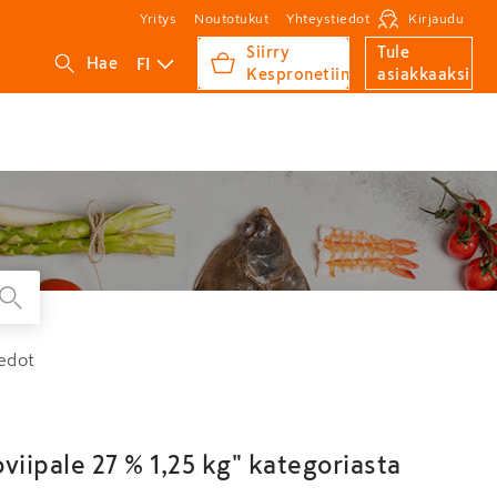
Yritys
Noutotukut
Yhteystiedot
Kirjaudu
Siirry
Tule
FI
Hae
Kespronetiin
asiakkaaksi
edot
iipale 27 % 1,25 kg" kategoriasta