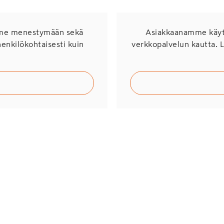
mme menestymään sekä
Asiakkaanamme käytö
henkilökohtaisesti kuin
verkkopalvelun kautta. 