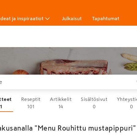
Ideat ja inspiraatiot
Julkaisut
Tapahtumat
tteet
Reseptit
Artikkelit
Sisältösivut
Yhteysti
1
101
14
0
0
akusanalla "Menu Rouhittu mustapippuri" 