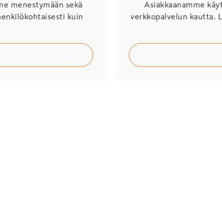
mme menestymään sekä
Asiakkaanamme käytö
henkilökohtaisesti kuin
verkkopalvelun kautta. 