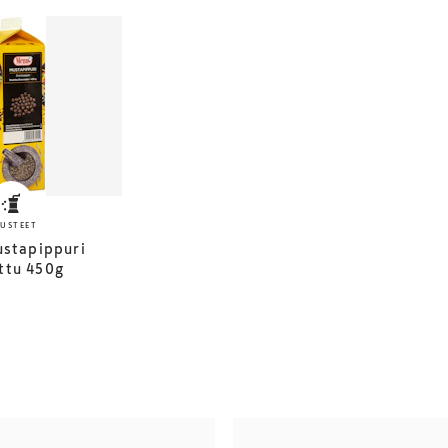
USTEET
stapippuri
ttu 450g