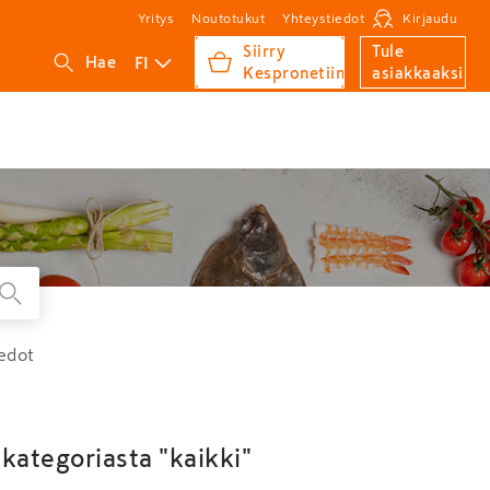
Yritys
Noutotukut
Yhteystiedot
Kirjaudu
Siirry
Tule
FI
Hae
Kespronetiin
asiakkaaksi
edot
kategoriasta "kaikki"