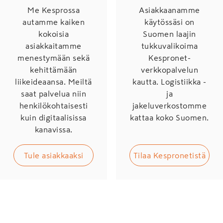
Me Kesprossa
Asiakkaanamme
autamme kaiken
käytössäsi on
kokoisia
Suomen laajin
asiakkaitamme
tukkuvalikoima
menestymään sekä
Kespronet-
kehittämään
verkkopalvelun
liikeideaansa. Meiltä
kautta. Logistiikka -
saat palvelua niin
ja
henkilökohtaisesti
jakeluverkostomme
kuin digitaalisissa
kattaa koko Suomen.
kanavissa.
Tule asiakkaaksi
Tilaa Kespronetistä