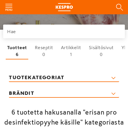
Tuotteet
Reseptit
Artikkelit
Sisältösivut
Yh
6
0
1
0
TUOTEKATEGORIAT
BRÄNDIT
6 tuotetta hakusanalla "erisan pro
desinfektiopyyhe käsille" kategoriasta