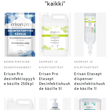
"kaikki"
KODIN PINTOJEN
SAIPPUAT JA
SAIPPUAT JA
PUHDISTUSAINEET
KYLPYTUOTTEET
KYLPYTUOTTEET
Erisan Pro
Erisan Pro
Erisan Etasept
desinfektiopyyh
Etasept
dispenser
e käsille 250kpl
Desinfektiohuuh
desinfektiohuuh
de käsille 5l
de käsille 1l