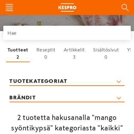
Tuotteet
Reseptit
Artikkelit
Sisältösivut
Yh
2
0
3
0
TUOTEKATEGORIAT
BRÄNDIT
2 tuotetta hakusanalla "mango
syöntikypsä" kategoriasta "kaikki"