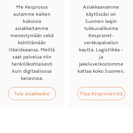
Me Kesprossa
Asiakkaanamme
autamme kaiken
käytössäsi on
kokoisia
Suomen laajin
asiakkaitamme
tukkuvalikoima
menestymään sekä
Kespronet-
kehittämään
verkkopalvelun
liikeideaansa. Meiltä
kautta. Logistiikka -
saat palvelua niin
ja
henkilökohtaisesti
jakeluverkostomme
kuin digitaalisissa
kattaa koko Suomen.
kanavissa.
Tule asiakkaaksi
Tilaa Kespronetistä