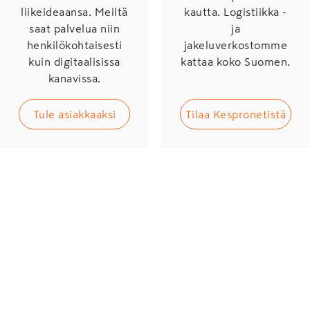
liikeideaansa. Meiltä
kautta. Logistiikka -
saat palvelua niin
ja
henkilökohtaisesti
jakeluverkostomme
kuin digitaalisissa
kattaa koko Suomen.
kanavissa.
Tule asiakkaaksi
Tilaa Kespronetistä