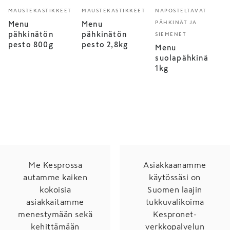
MAUSTEKASTIKKEET
MAUSTEKASTIKKEET
NAPOSTELTAVAT
PÄHKINÄT JA
Menu
Menu
pähkinätön
pähkinätön
SIEMENET
pesto 800g
pesto 2,8kg
Menu
suolapähkinä
1kg
Me Kesprossa
Asiakkaanamme
autamme kaiken
käytössäsi on
kokoisia
Suomen laajin
asiakkaitamme
tukkuvalikoima
menestymään sekä
Kespronet-
kehittämään
verkkopalvelun