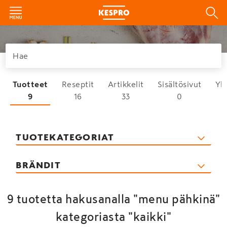
Tuotteet
Reseptit
Artikkelit
Sisältösivut
Yh
9
16
33
0
TUOTEKATEGORIAT
BRÄNDIT
9 tuotetta hakusanalla "menu pähkinä"
kategoriasta "kaikki"