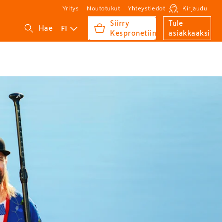
Yritys
Noutotukut
Yhteystiedot
Kirjaudu
Siirry
Tule
FI
Hae
Kespronetiin
asiakkaaksi