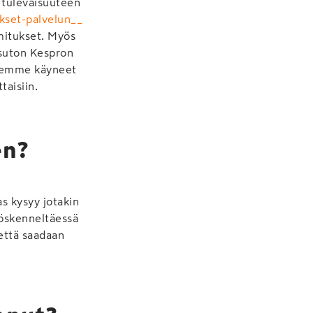
a tulevaisuuteen
kset-palvelun__
imitukset. Myös
ksuton Kespron
Olemme käyneet
taisiin.
en?
s kysyy jotakin
öskenneltäessä
 että saadaan