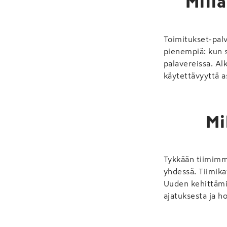
Mill
Toimitukset-palv
pienempiä: kun s
palavereissa. A
käytettävyyttä a
Mi
Tykkään tiimimme
yhdessä. Tiimikav
Uuden kehittämi
ajatuksesta ja ho