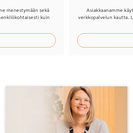
mme menestymään sekä
Asiakkaanamme käytö
henkilökohtaisesti kuin
verkkopalvelun kautta. 