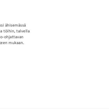
iksi ähisemässä
 töihin, talvella
io-ohjattavan
hjeen mukaan.