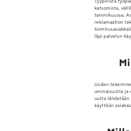
Tyypillistä työpä
katsomista, väli
tammikuussa. Asi
reklamaation te
toimitusasiakka
läpi palvelun kä
Mi
Uuden tekeminen
ominaisuutta ja
uutta lähdetään 
käyttöön asiakas