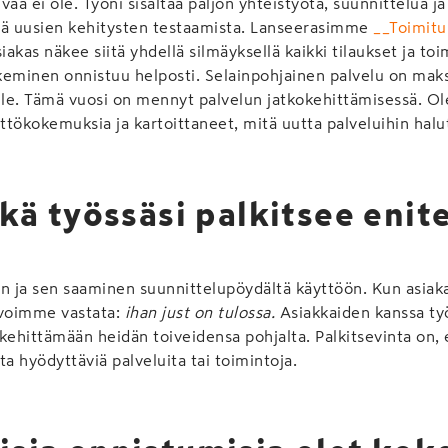
ivää ei ole. Työni sisältää paljon yhteistyötä, suunnittelua j
llä uusien kehitysten testaamista. Lanseerasimme
__Toimitu
akas näkee siitä yhdellä silmäyksellä kaikki tilaukset ja to
keminen onnistuu helposti. Selainpohjainen palvelu on ma
ille. Tämä vuosi on mennyt palvelun jatkokehittämisessä. 
yttökokemuksia ja kartoittaneet, mitä uutta palveluihin halut
kä työssäsi palkitsee enit
 ja sen saaminen suunnittelupöydältä käyttöön. Kun asiaka
 voimme vastata:
ihan just on tulossa.
Asiakkaiden kanssa ty
kehittämään heidän toiveidensa pohjalta. Palkitsevinta on,
ta hyödyttäviä palveluita tai toimintoja.