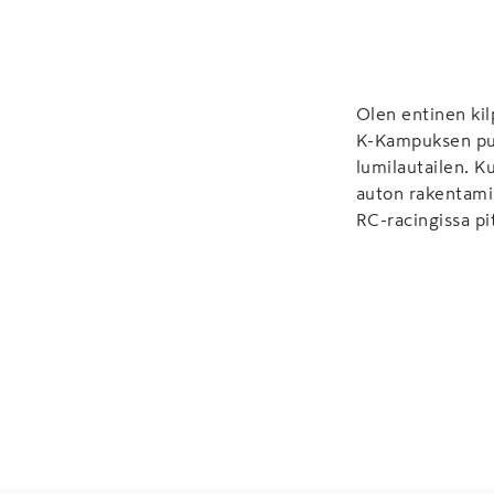
Olen entinen kil
K-Kampuksen punt
lumilautailen. K
auton rakentamis
RC-racingissa pi