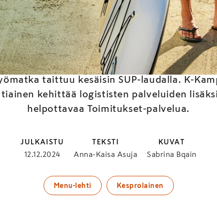
Designvelho
yömatka taittuu kesäisin SUP-laudalla. K-Kam
iainen kehittää logististen palveluiden lisäks
helpottavaa Toimitukset-palvelua.
JULKAISTU
TEKSTI
KUVAT
12.12.2024
Anna-Kaisa Asuja
Sabrina Bqain
Menu-lehti
Kesprolainen