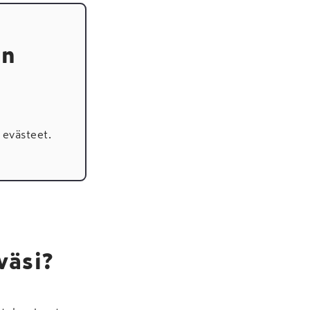
en
evästeet.
väsi?