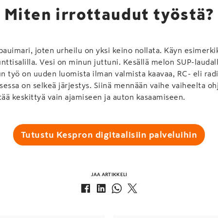
Miten irrottaudut työstä?
pauimari, joten urheilu on yksi keino nollata. Käyn esimerk
tisalilla. Vesi on minun juttuni. Kesällä melon SUP-laudalla
un työ on uuden luomista ilman valmista kaavaa, RC- eli rad
essa on selkeä järjestys. Siinä mennään vaihe vaiheelta o
tää keskittyä vain ajamiseen ja auton kasaamiseen.
Tutustu Kespron digitaalisiin palveluihin
JAA ARTIKKELI