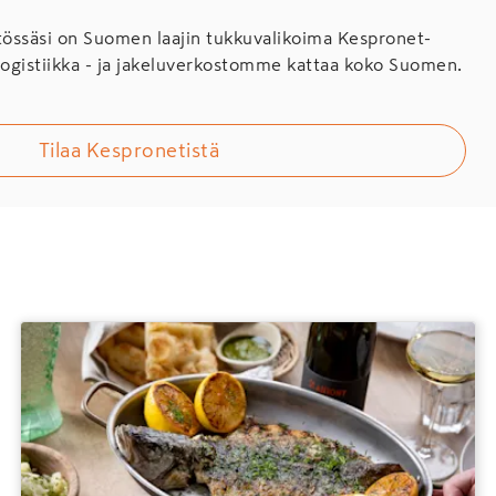
ssäsi on Suomen laajin tukkuvalikoima Kespronet-
Logistiikka - ja jakeluverkostomme kattaa koko Suomen.
Tilaa Kespronetistä