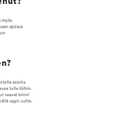
enut?
la myös
vaan ajoissa
vun
en?
tella asioita
vaa tulla töihin.
t saavat kiinni
ällä oppii uutta.