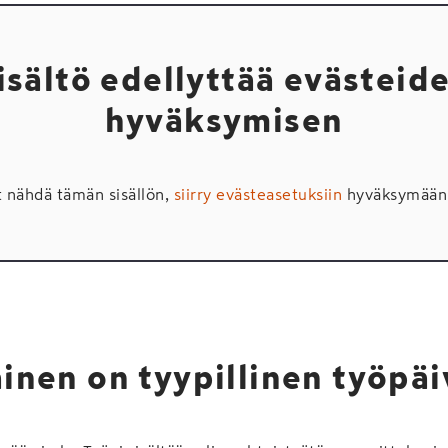
isältö edellyttää evästeid
hyväksymisen
t nähdä tämän sisällön,
siirry evästeasetuksiin
hyväksymään 
ainen on tyypillinen työpäi