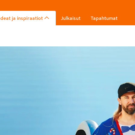
Ideat ja inspiraatiot
Julkaisut
Tapahtumat