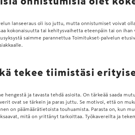
aisia onnistumisia olet kok
elun lanseeraus oli iso juttu, mutta onnistumiset voivat ol
aa kokonaisuutta tai kehitysvaihetta eteenpäin tai on ihan 
lkusyksystä saimme parannettua Toimitukset-palvelun etusi
siakkaalle.
kä tekee tiimistäsi erityis
 hengestä ja tavasta tehdä asioita. On tärkeää saada mutus
erit ovat se tärkein ja paras juttu. Se motivoi, että on muka
nen on päämäärätietoista touhuamista. Parasta on, kun muu
ksaavat, mitä on yrittänyt tarkoittaa. Työkavereilta ja tekem