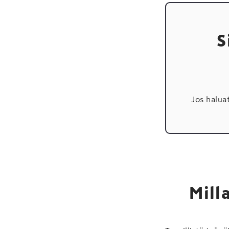
S
Jos halua
Mill