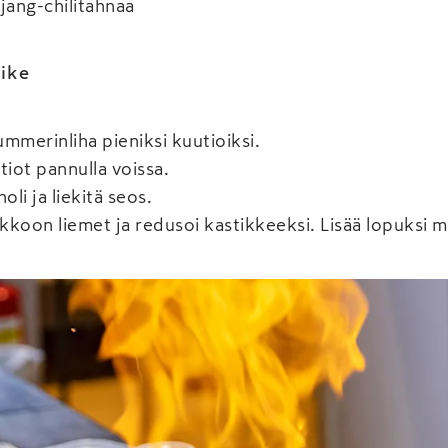
jang-chilitahnaa
tike
mmerinliha pieniksi kuutioiksi.
tiot pannulla voissa.
oli ja liekitä seos.
kkoon liemet ja redusoi kastikkeeksi. Lisää lopuksi 