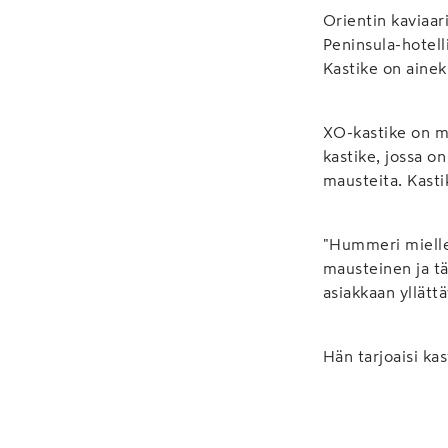
Orientin kaviaar
Peninsula-hotell
Kastike on ainek
XO-kastike on mu
kastike, jossa o
mausteita. Kastik
"Hummeri miellet
mausteinen ja t
asiakkaan yllät
Hän tarjoaisi ka