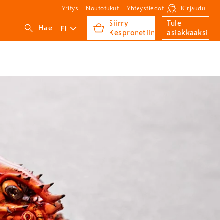
Yritys
Noutotukut
Yhteystiedot
Kirjaudu
Siirry
Tule
FI
Hae
Kespronetiin
asiakkaaksi