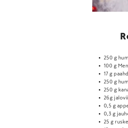
R
250 g hum
100 g Men
17 g paah
250 g hum
250 g kan
26 g jalovi
0,5 g appe
0,3 g jau
25 g rusk