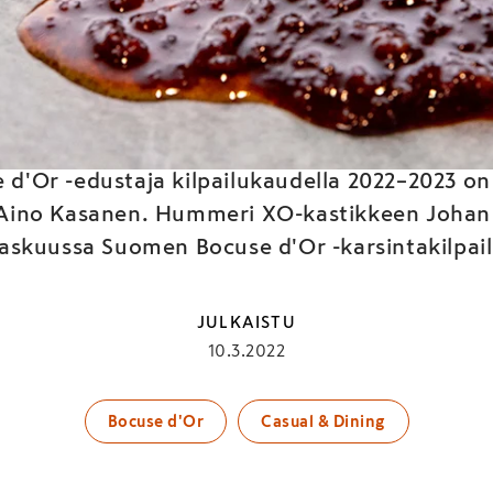
eri XO on Orientin kav
d'Or -edustaja kilpailukaudella 2022–2023 on
 Aino Kasanen. Hummeri XO-kastikkeen Johan 
askuussa Suomen Bocuse d'Or -karsintakilpail
JULKAISTU
10.3.2022
Bocuse d'Or
Casual & Dining