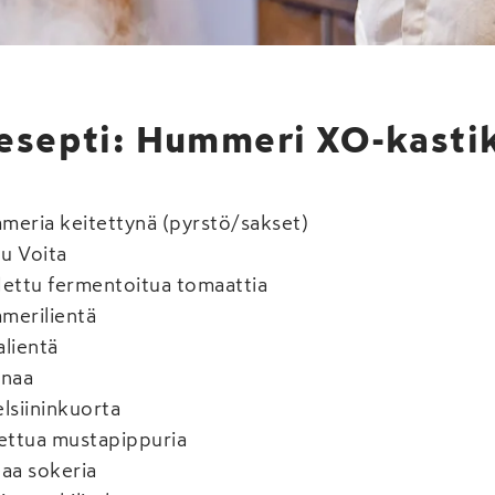
esepti: Hummeri XO-kasti
meria keitettynä (pyrstö/sakset)
u Voita
dettu fermentoitua tomaattia
merilientä
alientä
inaa
lsiininkuorta
hettua mustapippuria
eaa sokeria