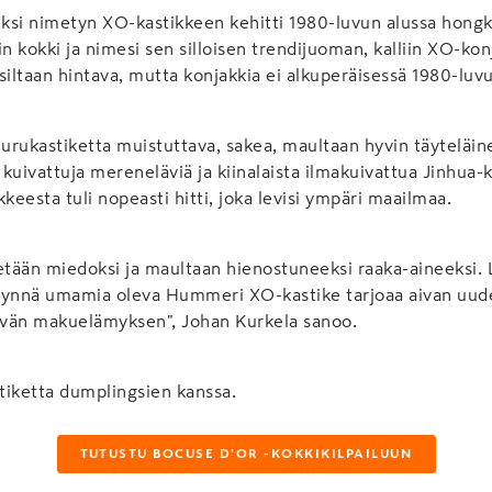
iksi nimetyn XO-kastikkeen kehitti 1980-luvun alussa hong
in kokki ja nimesi sen silloisen trendijuoman, kalliin XO-ko
siltaan hintava, mutta konjakkia ei alkuperäisessä 1980-luv
rukastiketta muistuttava, sakea, maultaan hyvin täyteläinen
n kuivattuja mereneläviä ja kiinalaista ilmakuivattua Jinhua-
keesta tuli nopeasti hitti, joka levisi ympäri maailmaa.
ään miedoksi ja maultaan hienostuneeksi raaka-aineeksi. L
äynnä umamia oleva Hummeri XO-kastike tarjoaa aivan uude
tävän makuelämyksen", Johan Kurkela sanoo.
stiketta dumplingsien kanssa.
TUTUSTU BOCUSE D'OR -KOKKIKILPAILUUN