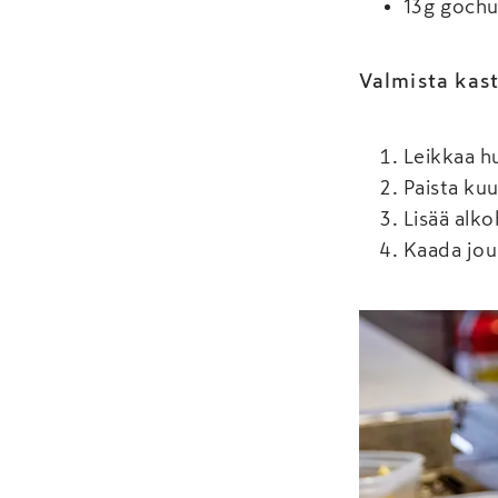
13 g gochu
Valmista kas
Leikkaa hu
Paista kuu
Lisää alkoh
Kaada jou