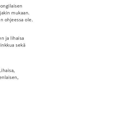
kongilaisen
njakin mukaan.
un ohjeessa ole.
 ja lihaisa
kinkkua sekä
ihaisa,
nlaisen,