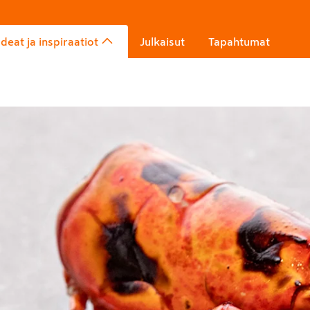
Ideat ja inspiraatiot
Julkaisut
Tapahtumat