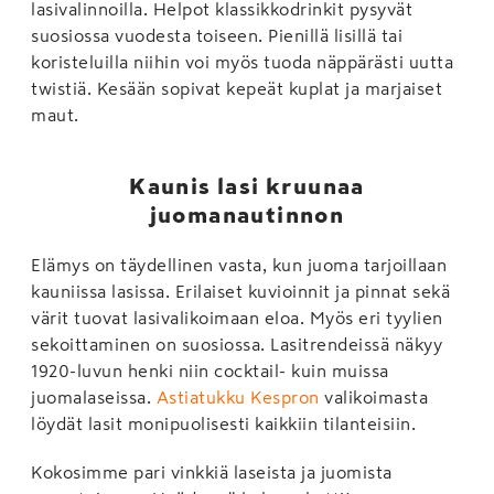
lasivalinnoilla. Helpot klassikkodrinkit pysyvät
suosiossa vuodesta toiseen. Pienillä lisillä tai
koristeluilla niihin voi myös tuoda näppärästi uutta
twistiä. Kesään sopivat kepeät kuplat ja marjaiset
maut.
Kaunis lasi kruunaa
juomanautinnon
Elämys on täydellinen vasta, kun juoma tarjoillaan
kauniissa lasissa. Erilaiset kuvioinnit ja pinnat sekä
värit tuovat lasivalikoimaan eloa. Myös eri tyylien
sekoittaminen on suosiossa. Lasitrendeissä näkyy
1920-luvun henki niin cocktail- kuin muissa
juomalaseissa.
Astiatukku Kespron
valikoimasta
löydät lasit monipuolisesti kaikkiin tilanteisiin.
Kokosimme pari vinkkiä laseista ja juomista