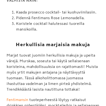
VALMISTA NÄIN:
Kaada prosecco cocktail- tai kuohuviinilasiin.
Pidennä Fentimans Rose Lemonadella.
Koristele cocktail halutessasi tuoreilla
mansikoilla.
Herkullisia marjaisia makuja
Marjat tuovat juomiin herkullisia makuja ja upeita
värejä. Murskaa, soseuta tai käytä sellaisenaan
koristeina, mahdollisuuksia on rajattomasti! Muista
myös yrtit makujen antajana ja näyttävyyttä
tuomaan. Tässä alkoholittomassa juomassa
ihastuttaa vadelman ja limen pirteä yhdistelmä.
Trendikkäästä lasista nautittuna tottakai!
Fentimansin
tuoteperheestä löytyy ratkaisut
drinkkien pidentäjäksi, mocktaileihin ja sellaisenaan