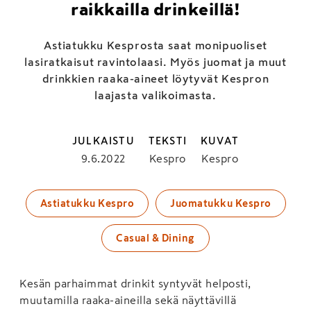
raikkailla drinkeillä!
Astiatukku Kesprosta saat monipuoliset
lasiratkaisut ravintolaasi. Myös juomat ja muut
drinkkien raaka-aineet löytyvät Kespron
laajasta valikoimasta.
JULKAISTU
TEKSTI
KUVAT
9.6.2022
Kespro
Kespro
Astiatukku Kespro
Juomatukku Kespro
Casual & Dining
Kesän parhaimmat drinkit syntyvät helposti,
muutamilla raaka-aineilla sekä näyttävillä