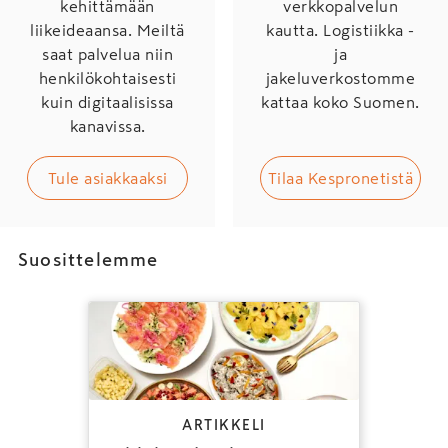
kehittämään
verkkopalvelun
liikeideaansa. Meiltä
kautta. Logistiikka -
saat palvelua niin
ja
henkilökohtaisesti
jakeluverkostomme
kuin digitaalisissa
kattaa koko Suomen.
kanavissa.
Tule asiakkaaksi
Tilaa Kespronetistä
Suosittelemme
ARTIKKELI