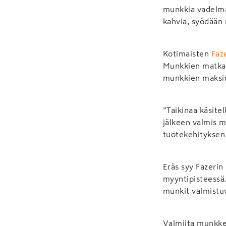
munkkia vadelmah
kahvia, syödään
Kotimaisten
Faz
Munkkien matka t
munkkien maksi
”Taikinaa käsite
jälkeen valmis m
tuotekehityksen
Eräs syy Fazeri
myyntipisteessä.
munkit valmistuva
Valmiita munkkej