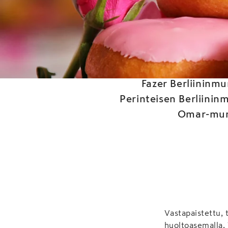
Mikä
Fazer Berliininm
Perinteisen Berliini
Omar-munk
Vastapaistettu, 
huoltoasemalla.