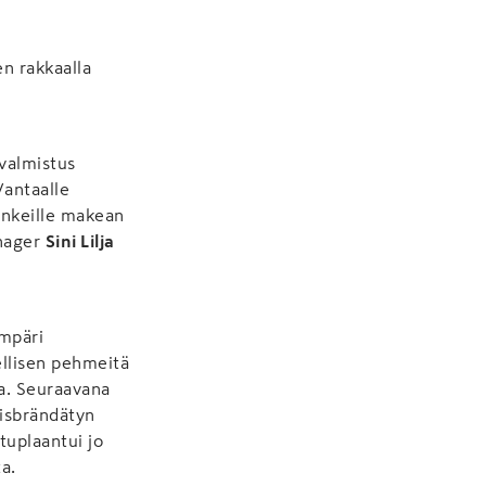
en rakkaalla
 valmistus
Vantaalle
munkeille makean
anager
Sini Lilja
ympäri
ellisen pehmeitä
na. Seuraavana
isbrändätyn
tuplaantui jo
a.