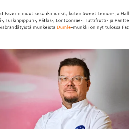
at Fazerin muut sesonkimunkit, kuten Sweet Lemon- ja Ha
, Turkinpippuri-, Pätkis-, Lontoonrae-, Tuttifrutti- ja Pantt
eisbrändätyistä munkeista
Dumle
-munkki on nyt tulossa Fa