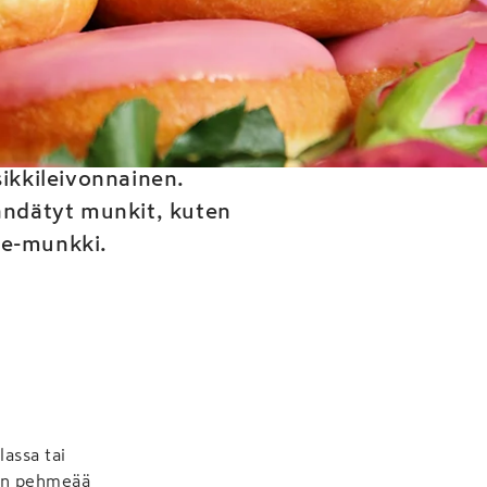
ikään
ikkileivonnainen.
ändätyt munkit, kuten
le-munkki.
assa tai
sen pehmeää