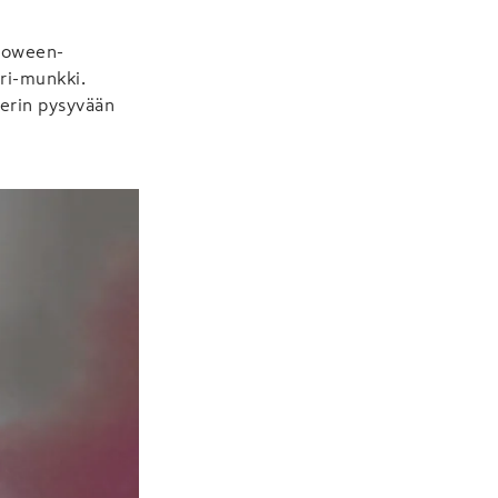
lloween-
eri-munkki.
zerin pysyvään