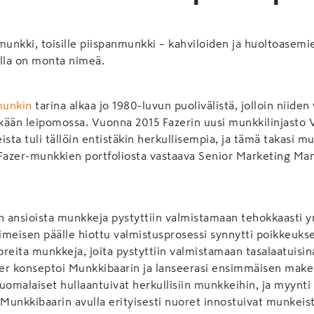
inmunkki, toisille piispanmunkki – kahviloiden ja huoltoasemi
ella on monta nimeä.
munkin
tarina alkaa jo 1980-luvun puolivälistä, jolloin niiden
nkään leipomossa. Vuonna 2015 Fazerin uusi munkkilinjasto 
ista tuli tällöin entistäkin herkullisempia, ja tämä takasi 
 Fazer-munkkien portfoliosta vastaava Senior Marketing M
n ansioista munkkeja pystyttiin valmistamaan tehokkaasti 
meisen päälle hiottu valmistusprosessi synnytti poikkeuks
uoreita munkkeja, joita pystyttiin valmistamaan tasalaatuisi
er konseptoi Munkkibaarin ja lanseerasi ensimmäisen make
uomalaiset hullaantuivat herkullisiin munkkeihin, ja myynti 
unkkibaarin avulla erityisesti nuoret innostuivat munkeist