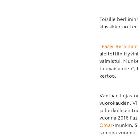
Toisille berliin
klassikkotuotte
”
Fazer Berliinin
aloitettiin Hyvi
valmistui. Munke
tulevaisuuden”,
kertoo.
Vantaan linjasto
vuorokauden. Vii
ja herkullisen t
vuonna 2016 Faz
Omar
-munkin. S
samana vuonna. M