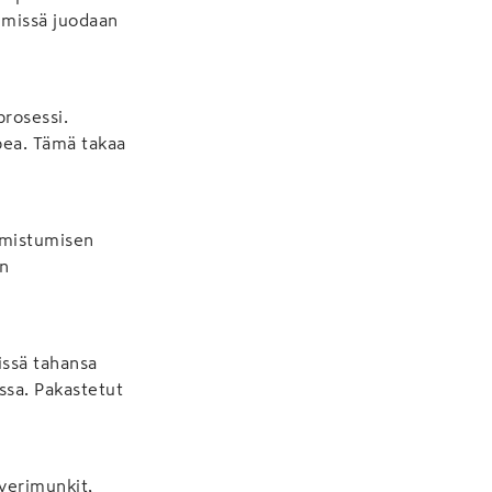
 missä juodaan
rosessi.
pea. Tämä takaa
almistumisen
in
issä tahansa
ssa. Pakastetut
överimunkit,