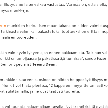
illosydämellä on vaikea vastustaa. Varmaa on, että siellä,
 myös munkkeja.
erin
munkkien herkullisen maun takana on niiden valmistusp
aikinasta valmiiksi, pakastetuksi tuotteeksi on erittäin no
maalisen tuoreuden.
llään vain hyvin lyhyen ajan ennen pakkaamista. Taikinan v
unkki on umpijäässä ja paketissa 3,5 tunnissa”, sanoo Fazer
 Senior Specialist
Teemu Dean
.
n munkkien suureen suosioon on niiden helppokäyttöisyys m
 Munkit voi tilata pienissä, 12 kappaleen myyntierän laatiko
t sulattamalla, ja ne ovat taatusti tuoreita.
a voi tuunata haluamallaan tavalla. Nyt trendikkäitä ovat 