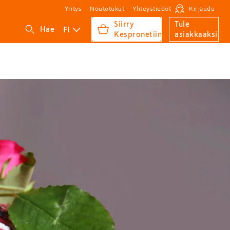
Yritys
Noutotukut
Yhteystiedot
Kirjaudu
Siirry
Tule
FI
Hae
Kespronetiin
asiakkaaksi