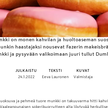
 munkki Fazerilla käv
unkki on monen kahvilan ja huoltoaseman suos
nmunkin haastajaksi nousevat Fazerin makeisbr
ki ja pysyvään valikoimaan juuri tullut Dum
JULKAISTU
TEKSTI
KUVAT
24.1.2022
Eeva Lauronen
Valmistaja
tuoksuva ja pehmeä tuore munkki on takuuvarma hitti kahvil
 Vaaleanpunaisen sokerikuorrutteen alta löytyvää herkulli