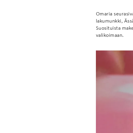
Omaria seurasiv
lakumunkki, Ässä-
Suosituista mak
valikoimaan.