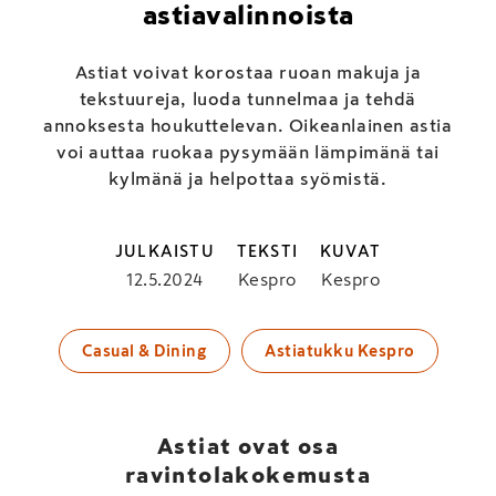
astiavalinnoista
Astiat voivat korostaa ruoan makuja ja
tekstuureja, luoda tunnelmaa ja tehdä
annoksesta houkuttelevan. Oikeanlainen astia
voi auttaa ruokaa pysymään lämpimänä tai
kylmänä ja helpottaa syömistä.
JULKAISTU
TEKSTI
KUVAT
12.5.2024
Kespro
Kespro
Casual & Dining
Astiatukku Kespro
Astiat ovat osa
ravintolakokemusta