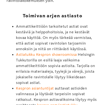
ravintolakokemuksen ydin.
Toimivan arjen astiasto
Ammattikeittiöön tarkoitetut astiat ovat
kestäviä ja helppohoitoisia, ja ne kestävät
kovaa käyttöä. On myös tärkeää varmistaa,
että astiat sopivat ravintolan tarjoamiin
annoksiin ja niitä on riittävästi käytössä.
Astiatukku Kespron showroomissa
Helsingin
Tukkutorilla on esillä laaja valikoima
ammattikeittiöön sopivia astioita. Tarjolla on
erilaisia materiaaleja, tyylejä ja värejä, joista
jokaiselle ravintolalle löytyy liikeideaan
sopivat astiat.
Kespron asiantuntijat
auttavat astioiden
valinnassa ja löytävät tarpeisiin sopivat
ratkaisut. Kespron astiavalikoima löytyy myös
osoitteesta
kespro.com/astiatukku
.