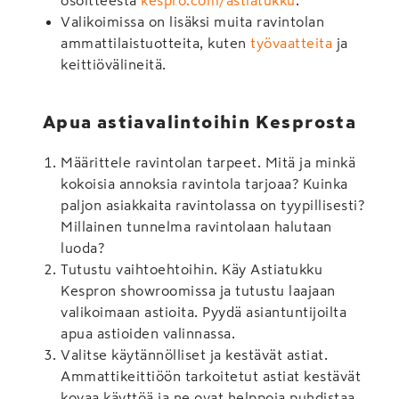
Valikoimissa on lisäksi muita ravintolan
ammattilaistuotteita, kuten
työvaatteita
ja
keittiövälineitä.
Apua astiavalintoihin Kesprosta
Määrittele ravintolan tarpeet. Mitä ja minkä
kokoisia annoksia ravintola tarjoaa? Kuinka
paljon asiakkaita ravintolassa on tyypillisesti?
Millainen tunnelma ravintolaan halutaan
luoda?
Tutustu vaihtoehtoihin. Käy Astiatukku
Kespron showroomissa ja tutustu laajaan
valikoimaan astioita. Pyydä asiantuntijoilta
apua astioiden valinnassa.
Valitse käytännölliset ja kestävät astiat.
Ammattikeittiöön tarkoitetut astiat kestävät
kovaa käyttöä ja ne ovat helppoja puhdistaa.