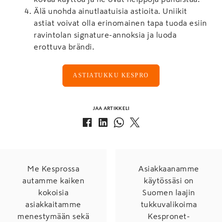
Älä unohda ainutlaatuisia astioita. Uniikit
astiat voivat olla erinomainen tapa tuoda esiin
ravintolan signature-annoksia ja luoda
erottuva brändi.
ASTIATUKKU KESPRO
JAA ARTIKKELI
Me Kesprossa
Asiakkaanamme
autamme kaiken
käytössäsi on
kokoisia
Suomen laajin
asiakkaitamme
tukkuvalikoima
menestymään sekä
Kespronet-