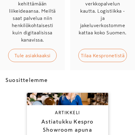
kehittämään
verkkopalvelun
liikeideaansa. Meiltä
kautta. Logistiikka -
saat palvelua niin
ja
henkilökohtaisesti
jakeluverkostomme
kuin digitaalisissa
kattaa koko Suomen.
kanavissa.
Tule asiakkaaksi
Tilaa Kespronetistä
Suosittelemme
ARTIKKELI
Astiatukku Kespro
Showroom apuna