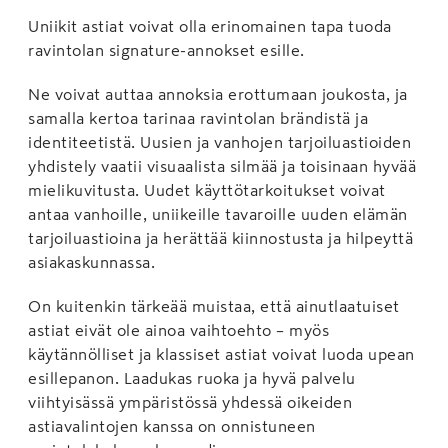
Uniikit astiat voivat olla erinomainen tapa tuoda
ravintolan signature-annokset esille.
Ne voivat auttaa annoksia erottumaan joukosta, ja
samalla kertoa tarinaa ravintolan brändistä ja
identiteetistä. Uusien ja vanhojen tarjoiluastioiden
yhdistely vaatii visuaalista silmää ja toisinaan hyvää
mielikuvitusta. Uudet käyttötarkoitukset voivat
antaa vanhoille, uniikeille tavaroille uuden elämän
tarjoiluastioina ja herättää kiinnostusta ja hilpeyttä
asiakaskunnassa.
On kuitenkin tärkeää muistaa, että ainutlaatuiset
astiat eivät ole ainoa vaihtoehto – myös
käytännölliset ja klassiset astiat voivat luoda upean
esillepanon. Laadukas ruoka ja hyvä palvelu
viihtyisässä ympäristössä yhdessä oikeiden
astiavalintojen kanssa on onnistuneen