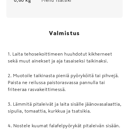
0,60 kg
Menu Tsatsiki
Valmistus
1
.
Laita tehosekoittimeen huuhdotut kikherneet
sekä muut ainekset ja aja tasaiseksi taikinaksi.
2
.
Muotoile taikinasta pieniä pyöryköitä tai pihvejä.
Paista ne reilussa paistorasvassa pannulla tai
friteeraa rasvakeittimessä.
3
.
Lämmitä pitaleivät ja laita sisälle jäänovasalaattia,
sipulia, tomaattia, kurkkua ja tsatsikia.
4
.
Nostele kuumat falafelpyörykät pitaleivän sisään.