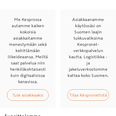
Me Kesprossa
Asiakkaanamme
autamme kaiken
käytössäsi on
kokoisia
Suomen laajin
asiakkaitamme
tukkuvalikoima
menestymään sekä
Kespronet-
kehittämään
verkkopalvelun
liikeideaansa. Meiltä
kautta. Logistiikka -
saat palvelua niin
ja
henkilökohtaisesti
jakeluverkostomme
kuin digitaalisissa
kattaa koko Suomen.
kanavissa.
Tule asiakkaaksi
Tilaa Kespronetistä