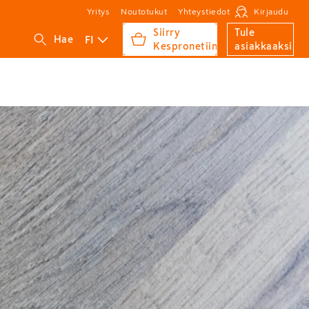
Yritys
Noutotukut
Yhteystiedot
Kirjaudu
Siirry
Tule
FI
Hae
Kespronetiin
asiakkaaksi