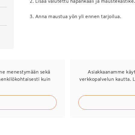
2
.
Lisää valutettu hapankaali ja maustekastike
3
.
Anna maustua yön yli ennen tarjoilua.
mme menestymään sekä
Asiakkaanamme käytö
henkilökohtaisesti kuin
verkkopalvelun kautta. 