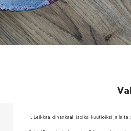
inen hapatettu ja mausteinen kaalisalaatti, jo
 kaikilla aterioilla. Pikaversio kimchistä synty
hapankaalista ja valmiista kimchi-kastikkeesta
Va
1
.
Leikkaa kiinankaali isoiksi kuutioiksi ja laita