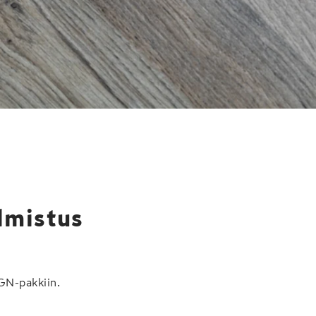
ta tarjoillaan sen
y kiinankaalista,
.
lmistus
 GN-pakkiin.