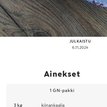
Kimchi on koreala
kotimaassa lähes
JULKAISTU
6.11.2024
Ainekset
1 GN-pakki
3 kg
kiinankaalia