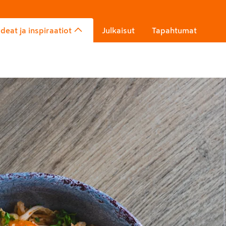
Ideat ja inspiraatiot
Julkaisut
Tapahtumat