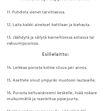
11
.
Puhdista sienet tarvittaessa.
12
.
Laita kaikki ainekset kattilaan ja kiehauta.
13
.
Jäähdytä ja säilytä kannellisessa astiassa tai
vakuumipussissa.
Esillelaitto:
14
.
Leikkaa porosta kolme siivua per annos.
15
.
Asettele siivut ympyrän muotoon lautaselle.
16
.
Pursota keltuaiskreemi keskelle, lisää nokare
muikunmätiä ja raastettua piparjuurta.