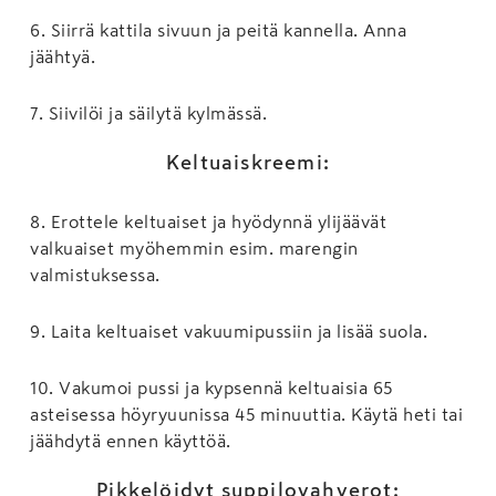
6
.
Siirrä kattila sivuun ja peitä kannella. Anna
jäähtyä.
7
.
Siivilöi ja säilytä kylmässä.
Keltuaiskreemi:
8
.
Erottele keltuaiset ja hyödynnä ylijäävät
valkuaiset myöhemmin esim. marengin
valmistuksessa.
9
.
Laita keltuaiset vakuumipussiin ja lisää suola.
10
.
Vakumoi pussi ja kypsennä keltuaisia 65
asteisessa höyryuunissa 45 minuuttia. Käytä heti tai
jäähdytä ennen käyttöä.
Pikkelöidyt suppilovahverot: