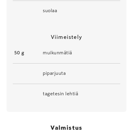
suolaa
Viimeistely
50 g
muikunmätiä
piparjuuta
tagetesin lehtiä
Valmistus