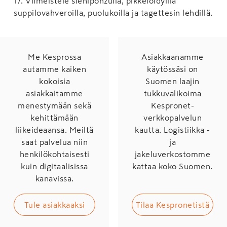
17
.
Viimeistele sieniponzulla, pikkelöidyillä
suppilovahveroilla, puolukoilla ja tagettesin lehdillä.
Me Kesprossa
Asiakkaanamme
autamme kaiken
käytössäsi on
kokoisia
Suomen laajin
asiakkaitamme
tukkuvalikoima
menestymään sekä
Kespronet-
kehittämään
verkkopalvelun
liikeideaansa. Meiltä
kautta. Logistiikka -
saat palvelua niin
ja
henkilökohtaisesti
jakeluverkostomme
kuin digitaalisissa
kattaa koko Suomen.
kanavissa.
Tule asiakkaaksi
Tilaa Kespronetistä