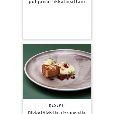
pohjoisafrikkalaisittain
RESEPTI
Pikkelöidyllä sitruunalla