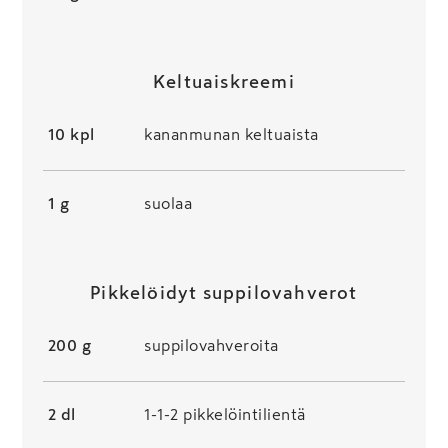
Keltuaiskreemi
10 kpl
kananmunan keltuaista
1 g
suolaa
Pikkelöidyt suppilovahverot
200 g
suppilovahveroita
2 dl
1-1-2 pikkelöintilientä