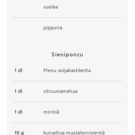
suolaa
pippuria
Sieniponzu
1 dl
Menu soijakastiketta
1 dl
sitruunamehua
1 dl
miriniä
10 g
kuivattua mustatorvisientä