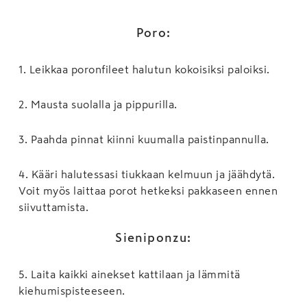
Poro:
1
.
Leikkaa poronfileet halutun kokoisiksi paloiksi.
2
.
Mausta suolalla ja pippurilla.
3
.
Paahda pinnat kiinni kuumalla paistinpannulla.
4
.
Kääri halutessasi tiukkaan kelmuun ja jäähdytä.
Voit myös laittaa porot hetkeksi pakkaseen ennen
siivuttamista.
Sieniponzu:
5
.
Laita kaikki ainekset kattilaan ja lämmitä
kiehumispisteeseen.