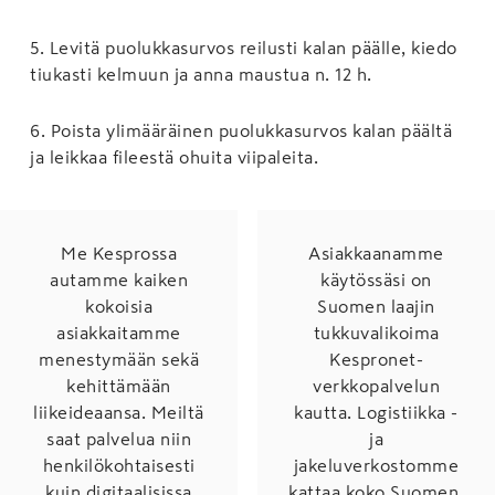
5
.
Levitä puolukkasurvos reilusti kalan päälle, kiedo
tiukasti kelmuun ja anna maustua n. 12 h.
6
.
Poista ylimääräinen puolukkasurvos kalan päältä
ja leikkaa fileestä ohuita viipaleita.
Me Kesprossa
Asiakkaanamme
autamme kaiken
käytössäsi on
kokoisia
Suomen laajin
asiakkaitamme
tukkuvalikoima
menestymään sekä
Kespronet-
kehittämään
verkkopalvelun
liikeideaansa. Meiltä
kautta. Logistiikka -
saat palvelua niin
ja
henkilökohtaisesti
jakeluverkostomme
kuin digitaalisissa
kattaa koko Suomen.