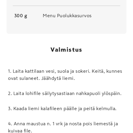
300 g
Menu Puolukkasurvos
Valmistus
1
.
Laita kattilaan vesi, suola ja sokeri. Keitä, kunnes
ovat sulaneet. Jäähdytä liemi.
2
.
Laita lohifile säilytysastiaan nahkapuoli ylöspäin.
3
.
Kaada liemi kalafileen päälle ja peitä kelmulla.
4
.
Anna maustua n. 1 vrk ja nosta pois liemestä ja
kuivaa file.