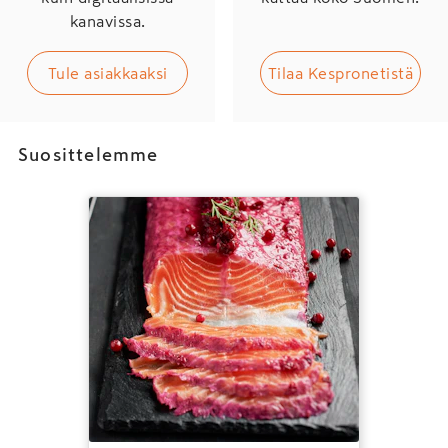
kanavissa.
Tule asiakkaaksi
Tilaa Kespronetistä
Suosittelemme