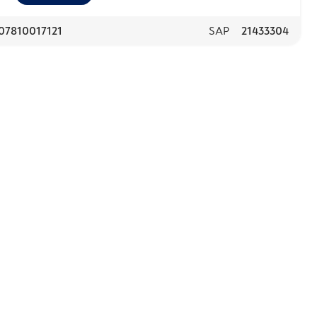
07810017121
SAP
21433304