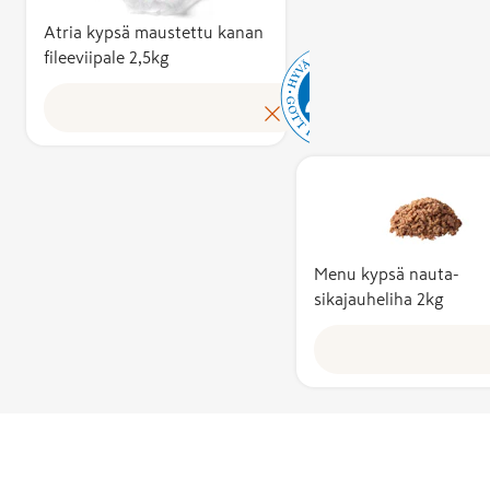
ja munat –
sellaisenaan j
Atria kypsä maustettu kanan
fileeviipale 2,5kg
osana muita
elintarvikkeit
ovat aina 100
suomalaisia.
Useamman
ainesosan
tuotteissa
raaka-aineist
vähintään 75
Menu kypsä nauta-
on kotimaisia
sikajauheliha 2kg
Lisäksi
lopputuote
valmistetaan 
pakataan
Suomessa.
Hyvää
Suomesta -