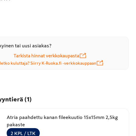
yinen tai uusi asiakas?
Tarkista hinnat verkkokaupasta
letko kuluttaja? Siirry K-Ruoka.fi -verkkokauppaan
yyntierä
(
1
)
Atria paahdettu kanan fileekuutio 15x15mm 2,5kg
pakaste
2
KPL
/ LTK