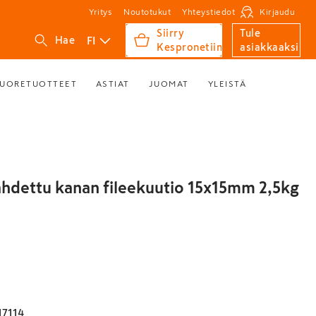
Yritys
Noutotukut
Yhteystiedot
Kirjaudu
Siirry
Tule
FI
Hae
Kespronetiin
asiakkaaksi
UORETUOTTEET
ASTIAT
JUOMAT
YLEISTÄ
ahdettu kanan fileekuutio 15x15mm 2,5kg
7114