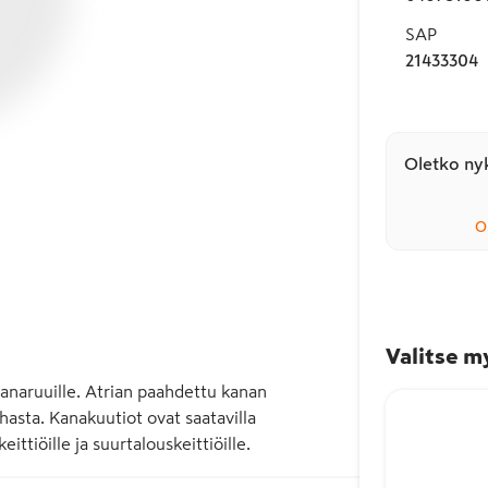
SAP
21433304
Oletko nyk
O
Valitse m
kanaruuille. Atrian paahdettu kanan 
asta. Kanakuutiot ovat saatavilla 
ittiöille ja suurtalouskeittiöille.