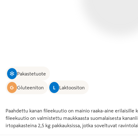
Pakastetuote
G
Gluteeniton
L
Laktoositon
Paahdettu kanan fileekuutio on mainio raaka-aine erilaisille 
fileekuutio on valmistettu maukkaasta suomalaisesta kananlih
irtopakasteina 2,5 kg pakkauksissa, jotka soveltuvat ravintolake