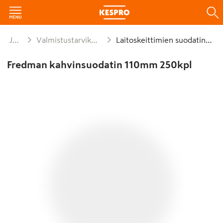
Juomat
Valmistustarvikkeet alv 25,5%
Laitoskeittimien suodatinpussit
Fredman kahvinsuodatin 110mm 250kpl