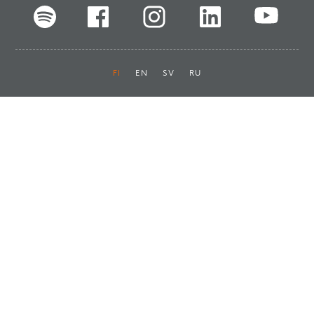
FI
EN
SV
RU
Pikalinkit
Oiva-raportit
Laskut ja maksut
Ota yhteyttä
Anna palautetta
Tukku
Usein kysyttyä
Haluan asiakkaaksi
Käyttöturvatiedotteet
Tilaa uutiskirje