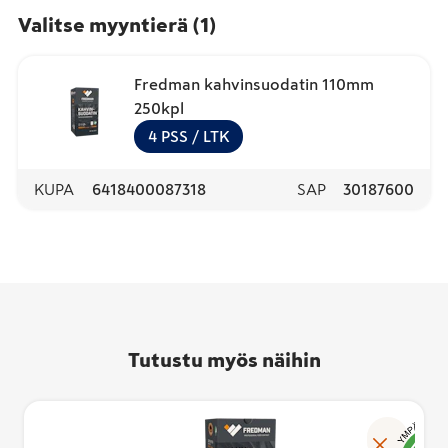
Valitse myyntierä
(
1
)
Fredman kahvinsuodatin 110mm
250kpl
4
PSS
/ LTK
KUPA
6418400087318
SAP
30187600
Tutustu myös näihin