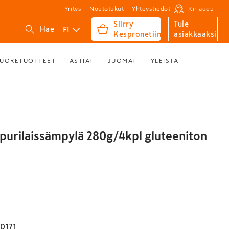
Yritys
Noutotukut
Yhteystiedot
Kirjaudu
Siirry
Tule
FI
Hae
Kespronetiin
asiakkaaksi
UORETUOTTEET
ASTIAT
JUOMAT
YLEISTÄ
purilaissämpylä 280g/4kpl gluteeniton
0171