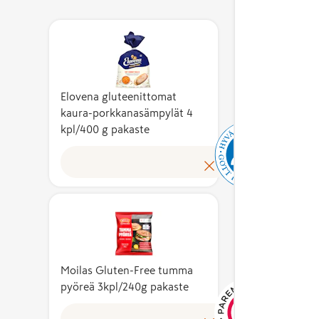
raaka-a
ja työs
aineso
tuotte
Sydänm
liha, k
että tu
ja mun
Elovena gluteenittomat
ravinto
sellais
kaura-porkkanasämpylät 4
paremp
kpl/400 g pakaste
osana 
Avainlippu-merkki
omass
elintar
kertoo, että tuote on
tuotek
ovat a
valmistettu Suomessa
Merkin
suomala
ja sen
tuottee
Useam
kotimaisuusaste on
laatu o
aineso
vähintään 50 %.
pehmeä
tuottei
Kotimaisuusaste
sokeri
raaka-a
kuvaa suomalaisten
maltill
vähint
Moilas Gluten-Free tumma
kustannusten osuutta
reilust
on koti
pyöreä 3kpl/240g pakaste
tuotteen
on EU:s
Lisäksi
omakustannusarvosta.
ravitse
lopput