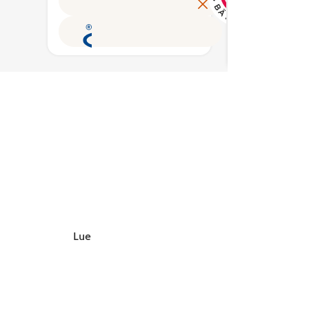
Avainlippu auttaa
on ain
valmist
tunnistamaan
Suomes
pakata
suomalaisen työn
tuotte
Suomes
tuloksen ja tukemaan
ravitse
Hyvää
kotimaista
laadus
Suomes
työllisyyttä. Merkin
kriteer
merkin
käyttöoikeuden
ravits
myönt
myöntää hakemusten
ja tutk
Ruokat
perusteella alan
ravits
Yhdisty
asiantuntijoista koottu
Sydänm
puolueeton
taustao
Avainlippu-merkin
ovat 
toimikunta.
Sydänli
Diabete
Lue lisää