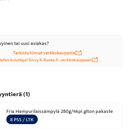
yinen tai uusi asiakas?
Tarkista hinnat verkkokaupasta
letko kuluttaja? Siirry K-Ruoka.fi -verkkokauppaan
yyntierä
(
1
)
Fria Hampurilaissämpylä 280g/4kpl glton pakaste
8
PSS
/ LTK