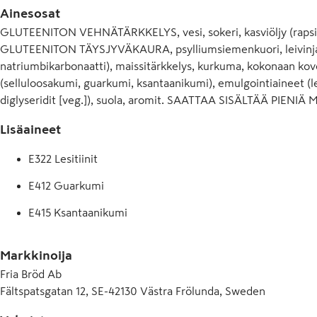
Ainesosat
GLUTEENITON VEHNÄTÄRKKELYS, vesi, sokeri, kasviöljy (rapsi, ko
GLUTEENITON TÄYSJYVÄKAURA, psylliumsiemenkuori, leivinjau
natriumbikarbonaatti), maissitärkkelys, kurkuma, kokonaan kove
(selluloosakumi, guarkumi, ksantaanikumi), emulgointiaineet (le
diglyseridit [veg.]), suola, aromit. SAATTAA SISÄLTÄÄ PIE
Lisäaineet
E322 Lesitiinit
E412 Guarkumi
E415 Ksantaanikumi
E466 Karboksimetyyliselluloosa (CMC), natriumkarboksim
Markkinoija
E471 Rasvahappojen mono- ja diglyseridit
Fria Bröd Ab
Fältspatsgatan 12, SE-42130 Västra Frölunda, Sweden
E500 Natriumkarbonaatti