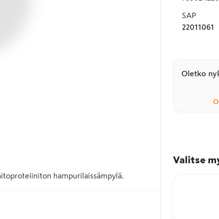
SAP
22011061
Oletko nyk
O
Valitse m
aitoproteiiniton hampurilaissämpylä.