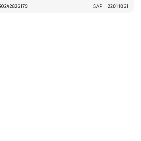
30242826179
SAP
22011061