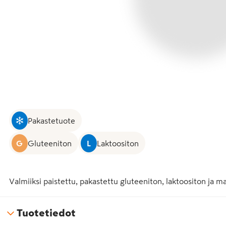
Pakastetuote
G
Gluteeniton
L
Laktoositon
Valmiiksi paistettu, pakastettu gluteeniton, laktoositon ja m
Tuotetiedot