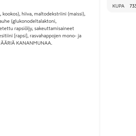
KUPA
73
okos), hiiva, maltodekstriini (maissi),
he (glukonodeltalaktoni,
tettu rapsiöljy, sakeuttamisaineet
sitiini [rapsi], rasvahappojen mono- ja
NIÄ MÄÄRIÄ KANANMUNAA.
etyyliselluloosa