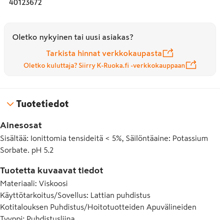
40123672
- Käytä pehmusteen kanssa yhdessä SINI Monitoimimopin 
tai Taittomopin kanssa.
Oletko nykyinen tai uusi asiakas?
Tarkista hinnat verkkokaupasta
Oletko kuluttaja? Siirry K-Ruoka.fi -verkkokauppaan
Tuotetiedot
Ainesosat
Sisältää: Ionittomia tensideitä < 5%, Säilöntäaine: Potassium
Sorbate. pH 5.2
Tuotetta kuvaavat tiedot
Materiaali
:
Viskoosi
Käyttötarkoitus/Sovellus
:
Lattian puhdistus
Kotitalouksen Puhdistus/Hoitotuotteiden Apuvälineiden
Tyyppi
:
Puhdistusliina