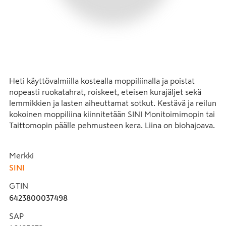
Heti käyttövalmiilla kostealla moppiliinalla ja poistat 
nopeasti ruokatahrat, roiskeet, eteisen kurajäljet sekä 
lemmikkien ja lasten aiheuttamat sotkut. Kestävä ja reilun 
kokoinen moppiliina kiinnitetään SINI Monitoimimopin tai 
Taittomopin päälle pehmusteen kera. Liina on biohajoava.

- Kaikkien kodin lattiapintojen pikasiivoukseen.

Merkki
- Kokeile myös muiden kodin pintojen, WC:n, kylppärin 
SINI
tai vaikkapa terassin puhdistukseen.

- Käyttövalmiit kosteat moppiliinat ovat käteviä myös 
GTIN
mökillä, veneessä ja asuntoautossa.

6423800037498
- Vahva materiaali kestää hankaamista ja sitoo lian 
tehokkaasti. 

SAP
- Liinat ovat hajusteettomia.
