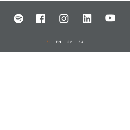
FI
EN
SV
RU
Pikalinkit
Oiva-raportit
Laskut ja maksut
Ota yhteyttä
Anna palautetta
Tukku
Usein kysyttyä
Haluan asiakkaaksi
Käyttöturvatiedotteet
Tilaa uutiskirje